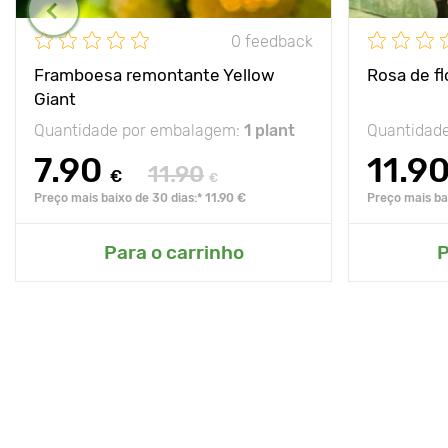
0 feedback
Framboesa remontante Yellow
Rosa de f
Giant
Quantidade por embalagem:
1 plant
Quantidad
7.90
11.9
11.90
€
€
Preço mais baixo de 30 dias:* 11.90 €
Preço mais bai
Para o carrinho
P