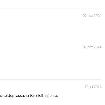
07 dez 2024
07 dez 2024
30 jul 2024
ito depressa, já têm folhas e até