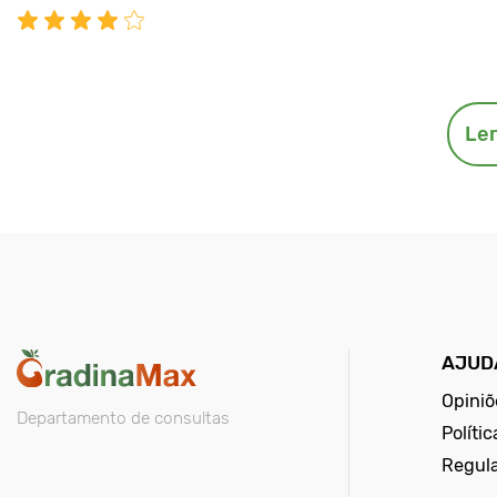
Ler
AJUD
Opiniõ
Departamento de consultas
Políti
Regul