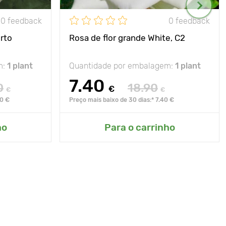
0 feedback
0 feedback
rto
Rosa de flor grande White, C2
m:
1 plant
Quantidade por embalagem:
1 plant
7.40
0
18.90
€
€
€
90 €
Preço mais baixo de 30 dias:* 7.40 €
ho
Para o carrinho