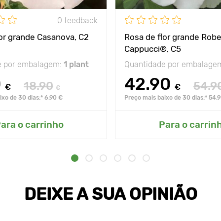
0 feedback
lor grande Casanova, C2
Rosa de flor grande Robe
Cappucci®, C5
e por embalagem:
1 plant
Quantidade por embalage
0
42.90
18.90
54.9
€
€
€
xo de 30 dias:* 6.90 €
Preço mais baixo de 30 dias:* 54.
ara o carrinho
Para o carrin
DEIXE A SUA OPINIÃO