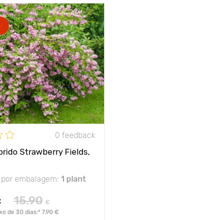
0 feedback
rido Strawberry Fields,
 por embalagem:
1 plant
15.90
€
€
o de 30 dias:* 7.90 €