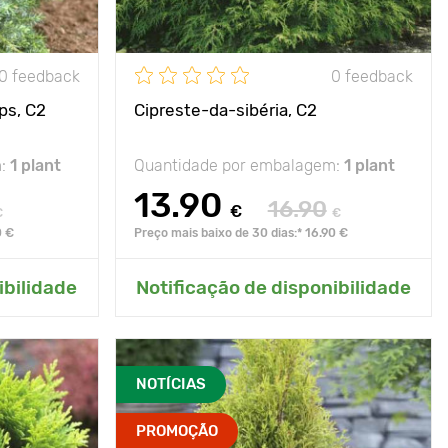
0 feedback
0 feedback
ps, C2
Сipreste-da-sibéria, C2
m:
1 plant
Quantidade por embalagem:
1 plant
13.90
16.90
€
€
€
0 €
Preço mais baixo de 30 dias:* 16.90 €
ardim
Adicionar ao meu jardim
ibilidade
Notificação de disponibilidade
NOTÍCIAS
PROMOÇÃO