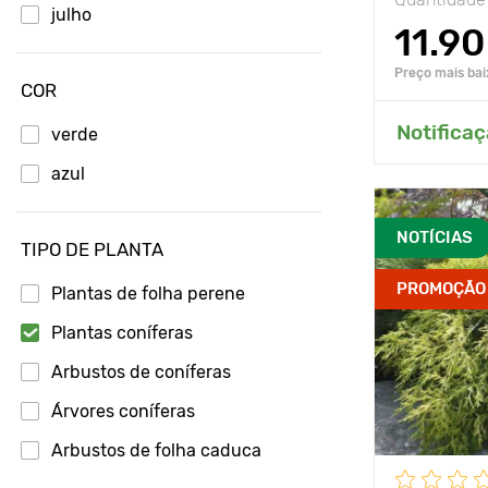
julho
11.90
agosto
Preço mais bai
COR
Adici
Notificaç
verde
azul
NOTÍCIAS
TIPO DE PLANTA
PROMOÇÃO
Plantas de folha perene
Plantas coníferas
Arbustos de coníferas
Árvores coníferas
Arbustos de folha caduca