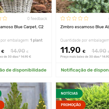
0 feedback
amoso Blue Carpet, C2
Zimbro escamoso Blue Al
 por embalagem:
1 plant
Quantidade por embalage
11.90
14.90
14.90
€
€
€
xo de 30 dias:* 14.90 €
Preço mais baixo de 30 dias:* 14.9
onar ao meu jardim
Adicionar ao meu j
ão de disponibilidade
Notificação de dispon
NOTÍCIAS
PROMOÇÃO