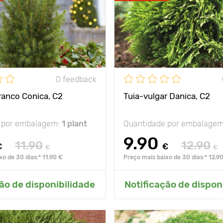
0 feedback
anco Conica, C2
Tuia-vulgar Danica, C2
 por embalagem:
1 plant
Quantidade por embalage
9.90
11.90
12.90
€
€
€
€
o de 30 dias:* 11.90 €
Preço mais baixo de 30 dias:* 12.9
onar ao meu jardim
Adicionar ao meu j
ão de disponibilidade
Notificação de dispon