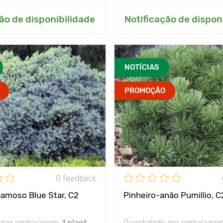
onar ao meu jardim
Adicionar ao meu j
ão de disponibilidade
Notificação de dispon
NOTÍCIAS
PROMOÇÃO
0 feedback
amoso Blue Star, C2
Pinheiro-anão Pumillio, C
 por embalagem:
1 plant
Quantidade por embalage