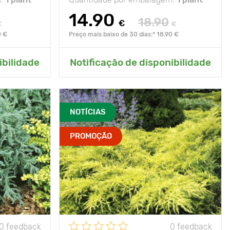
14.90
18.90
€
€
€
0 €
Preço mais baixo de 30 dias:* 18.90 €
ardim
Adicionar ao meu jardim
ibilidade
Notificação de disponibilidade
NOTÍCIAS
PROMOÇÃO
0 feedback
0 feedback