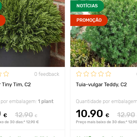
NOTÍCIAS
PROMOÇÃO
0 feedback
 Tiny Tim, C2
Tuia-vulgar Teddy, C2
 por embalagem:
1 plant
Quantidade por embalage
0
10.90
12.90
12.90
€
€
€
xo de 30 dias:* 12.90 €
Preço mais baixo de 30 dias:* 12.9