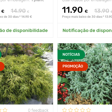
11.90
14.90
13.90
€
€
€
xo de 30 dias:* 14.90 €
Preço mais baixo de 30 dias:* 13.9
onar ao meu jardim
Adicionar ao meu j
ão de disponibilidade
Notificação de dispon
NOTÍCIAS
PROMOÇÃO
0 feedback