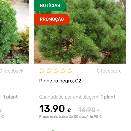
NOTÍCIAS
PROMOÇÃO
0 feedback
0 feedback
Pinheiro negro, C2
m:
1 plant
Quantidade por embalagem:
1 plant
13.90
16.90
€
€
€
0 €
Preço mais baixo de 30 dias:* 16.90 €