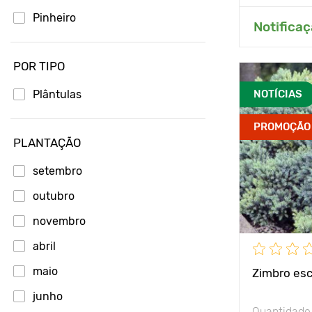
Pinheiro
Adici
Notificaç
Pinho
POR TIPO
Tuia
Zimbro
Plântulas
NOTÍCIAS
PROMOÇÃO
PLANTAÇÃO
setembro
outubro
novembro
abril
maio
Zimbro esc
junho
Quantidade