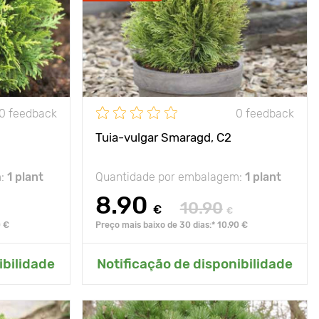
0 feedback
0 feedback
Tuia-vulgar Smaragd, C2
m:
1 plant
Quantidade por embalagem:
1 plant
8.90
10.90
€
€
0 €
Preço mais baixo de 30 dias:* 10.90 €
ardim
Adicionar ao meu jardim
ibilidade
Notificação de disponibilidade