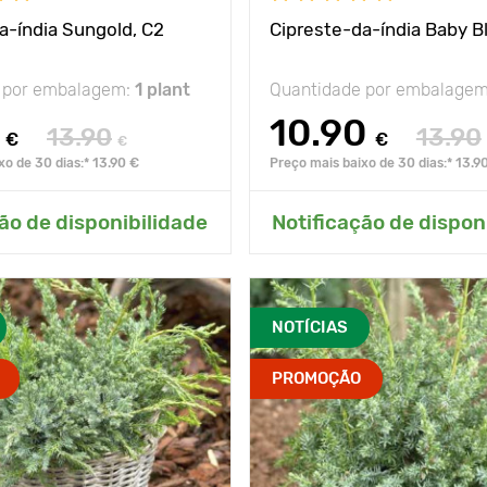
a-índia Sungold, C2
Cipreste-da-índia Baby B
 por embalagem:
1 plant
Quantidade por embalage
10.90
13.90
13.90
€
€
€
xo de 30 dias:* 13.90 €
Preço mais baixo de 30 dias:* 13.9
onar ao meu jardim
Adicionar ao meu j
ão de disponibilidade
Notificação de dispon
NOTÍCIAS
PROMOÇÃO