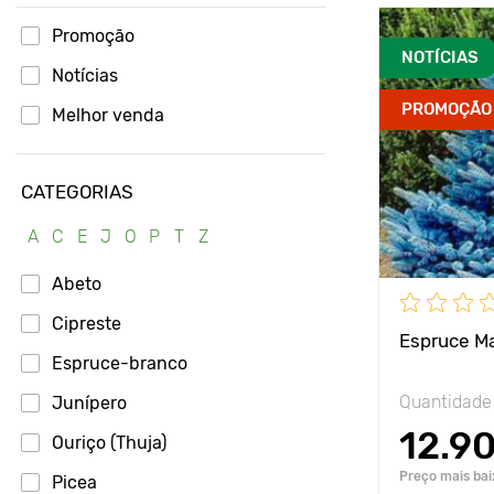
Promoção
Avantages
NOTÍCIAS
Notícias
Hauteur
PROMOÇÃO
Melhor venda
Espacement
Position
CATEGORIAS
A
C
E
J
O
P
T
Z
Résistance a
Abeto
Cipreste
Espruce Ma
Espruce-branco
Quantidade
Junípero
12.9
Ouriço (Thuja)
Preço mais bai
Picea