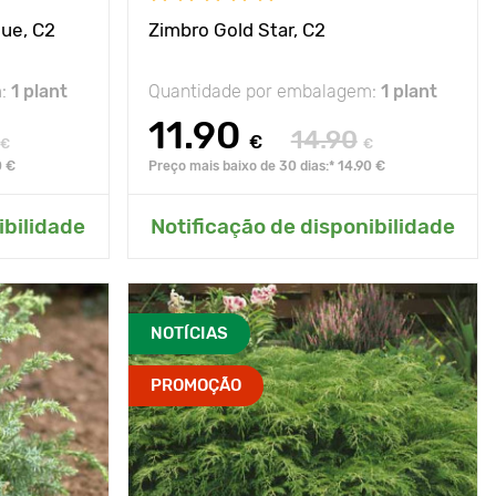
lue, C2
Zimbro Gold Star, C2
m:
1 plant
Quantidade por embalagem:
1 plant
11.90
14.90
€
€
€
0 €
Preço mais baixo de 30 dias:* 14.90 €
ardim
Adicionar ao meu jardim
ibilidade
Notificação de disponibilidade
NOTÍCIAS
PROMOÇÃO