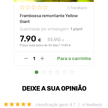
0 feedback
Framboesa remontante Yellow
Giant
Quantidade por embalagem:
1 plant
7.90
11.90
€
€
Preço mais baixo de 30 dias:* 11.90 €
Para o carrinho
DEIXE A SUA OPINIÃO
classificação geral: 4.7
6 feedback