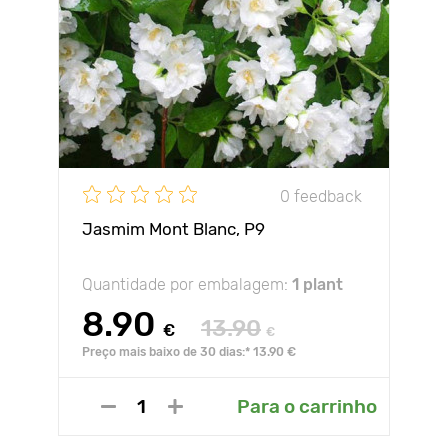
0 feedback
Jasmim Mont Blanc, P9
Quantidade por embalagem:
1 plant
8.90
13.90
€
€
Preço mais baixo de 30 dias:* 13.90 €
Para o carrinho