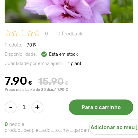
0
0 feedback
Produto:
9019
Disponibilidade:
Está em stock
Quantidade por embalagem:
1 plant.
7.90
15.90
€
€
Preço mais baixo de 30 dias:* 7.90 €
-
+
Para o carrinho
0
people
Adicionar ao meu 
product.people_add_to_my_garden