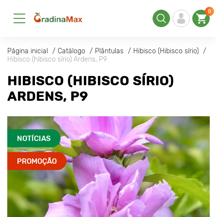
0
Página inicial
Catálogo
Plântulas
Hibisco (Hibisco sírio)
Hibisco (hibisco sírio) Ardens, P9
HIBISCO (HIBISCO SÍRIO)
ARDENS, P9
NOTÍCIAS
PROMOÇÃO