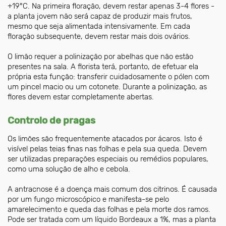
+19°C. Na primeira floração, devem restar apenas 3-4 flores -
a planta jovem não será capaz de produzir mais frutos,
mesmo que seja alimentada intensivamente. Em cada
floração subsequente, devem restar mais dois ovários.
O limão requer a polinização por abelhas que não estão
presentes na sala. A florista terá, portanto, de efetuar ela
própria esta função: transferir cuidadosamente o pólen com
um pincel macio ou um cotonete. Durante a polinização, as
flores devem estar completamente abertas.
Controlo de pragas
Os limões são frequentemente atacados por ácaros. Isto é
visível pelas teias finas nas folhas e pela sua queda. Devem
ser utilizadas preparações especiais ou remédios populares,
como uma solução de alho e cebola.
A antracnose é a doença mais comum dos citrinos. É causada
por um fungo microscópico e manifesta-se pelo
amarelecimento e queda das folhas e pela morte dos ramos.
Pode ser tratada com um líquido Bordeaux a 1%, mas a planta