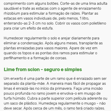
comprimento com alguns botões. Corte-as de uma lima adulta
saudável e trate as estacas com o agente de enraizamento
rhizobium para estimular a formação de raízes. Plantar as
estacas em vasos individuais de, pelo menos, 1 litro,
enterrando-as 2-3 cm no solo. Cobrir os vasos com polietileno
para criar um efeito de estufa.
Humedecer regularmente o solo e arejar diariamente para
eliminar a condensação. Após alguns meses, transplante as
plantas enraizadas para vasos maiores. Apare de vez em
quando os topos e as pontas dos ramos para estimular o
perfilhamento e a formação de coroas.
Lime from scion - seguro e simples
Um enxerto é uma parte de um ramo que é enraizado sem ser
separado da planta-mãe. A maneira mais fácil de propagar as
limas é enraizá-las no início da primavera. Faça uma incisão
pouco profunda no ramo jovem e envolva-o em musgo de
turfa húmido. Cubra a parte superior com película aderente ou
um saco de plástico. Humedeça regularmente o musgo - não
deve secar. Após cerca de um mês, o ramo terá criado raízes.