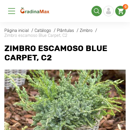
0
Página inicial
Catálogo
Plântulas
Zimbro
Zimbro escamoso Blue Carpet, C2
ZIMBRO ESCAMOSO BLUE
CARPET, C2