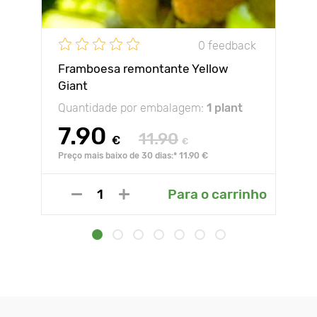
0 feedback
Framboesa remontante Yellow
Giant
Quantidade por embalagem:
1 plant
7.90
11.90
€
€
Preço mais baixo de 30 dias:* 11.90 €
Para o carrinho