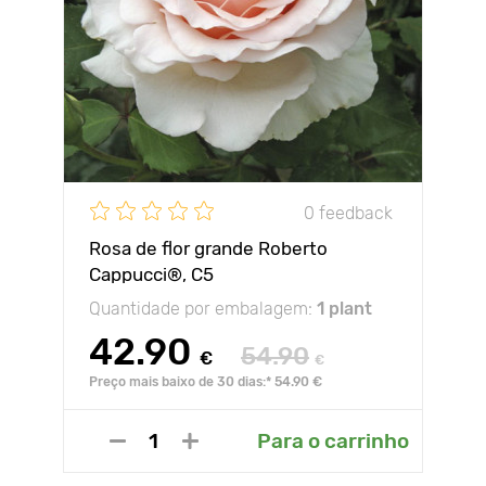
0 feedback
Rosa de flor grande Roberto
Cappucci®, C5
Quantidade por embalagem:
1 plant
42.90
54.90
€
€
Preço mais baixo de 30 dias:* 54.90 €
Para o carrinho