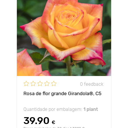
0 feedback
Rosa de flor grande Girandola®, C5
Quantidade por embalagem:
1 plant
39.90
€