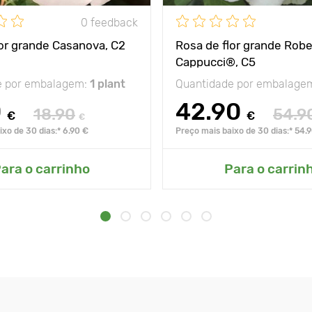
0 feedback
lor grande Casanova, C2
Rosa de flor grande Robe
Cappucci®, C5
e por embalagem:
1 plant
Quantidade por embalage
0
42.90
18.90
54.9
€
€
€
xo de 30 dias:* 6.90 €
Preço mais baixo de 30 dias:* 54.
ara o carrinho
Para o carrin