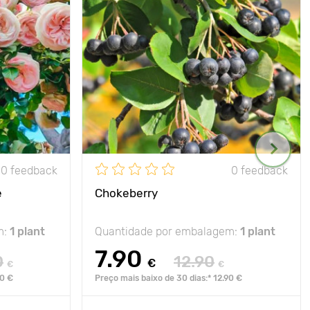
0 feedback
0 feedback
e
Chokeberry
m:
1 plant
Quantidade por embalagem:
1 plant
7.90
0
12.90
€
€
€
90 €
Preço mais baixo de 30 dias:* 12.90 €