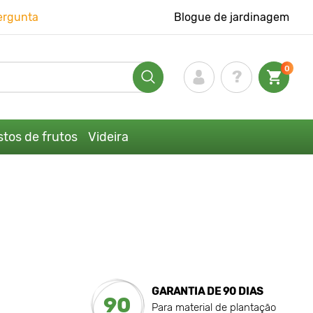
ergunta
Blogue de jardinagem
0
tos de frutos
Videira
GARANTIA DE 90 DIAS
90
Para material de plantação