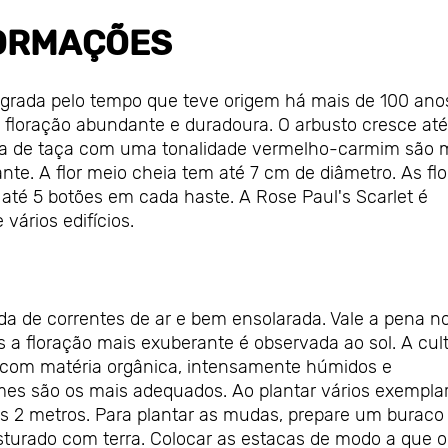
ORMAÇÕES
sagrada pelo tempo que teve origem há mais de 100 ano
floração abundante e duradoura. O arbusto cresce até
ma de taça com uma tonalidade vermelho-carmim são 
te. A flor meio cheia tem até 7 cm de diâmetro. As flo
até 5 botões em cada haste. A Rose Paul's Scarlet é
 vários edifícios.
da de correntes de ar e bem ensolarada. Vale a pena n
s a floração mais exuberante é observada ao sol. A cul
dos com matéria orgânica, intensamente húmidos e
emes são os mais adequados. Ao plantar vários exempla
s 2 metros. Para plantar as mudas, prepare um buraco
rado com terra. Colocar as estacas de modo a que o 