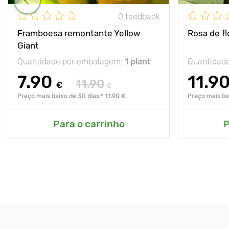
0 feedback
Framboesa remontante Yellow
Rosa de f
Giant
Quantidade por embalagem:
1 plant
Quantidad
7.90
11.9
11.90
€
€
Preço mais baixo de 30 dias:* 11.90 €
Preço mais bai
Para o carrinho
P