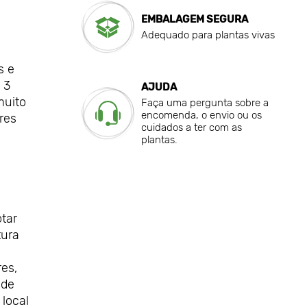
EMBALAGEM SEGURA
Adequado para plantas vivas
s e
 3
AJUDA
muito
Faça uma pergunta sobre a
encomenda, o envio ou os
res
cuidados a ter com as
plantas.
otar
tura
res,
 de
local