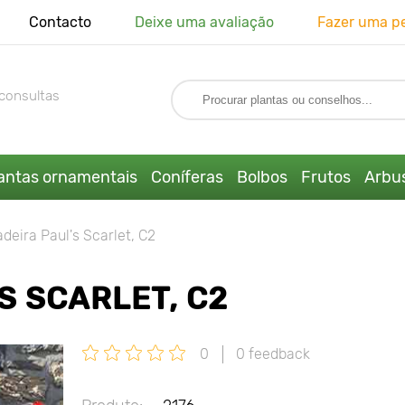
Contacto
Deixe uma avaliação
Fazer uma p
consultas
antas ornamentais
Coníferas
Bolbos
Frutos
Arbus
deira Paul's Scarlet, C2
S SCARLET, C2
0
0 feedback