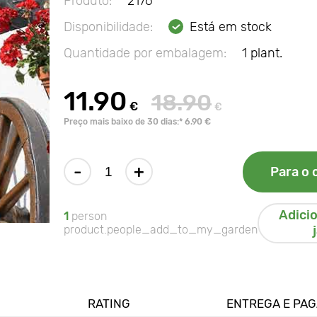
Produto:
2176
Disponibilidade:
Está em stock
Quantidade por embalagem:
1 plant.
11.90
18.90
€
€
Preço mais baixo de 30 dias:* 6.90 €
-
+
Para o 
Adici
1
person
product.people_add_to_my_garden
RATING
ENTREGA E PA