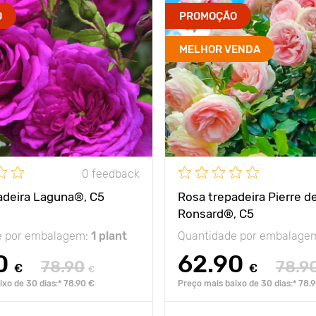
O
PROMOÇÃO
MELHOR VENDA
0 feedback
adeira Laguna®, C5
Rosa trepadeira Pierre d
Ronsard®, C5
e por embalagem:
1 plant
Quantidade por embalage
0
62.90
78.90
78.9
€
€
€
ixo de 30 dias:* 78.90 €
Preço mais baixo de 30 dias:* 78.