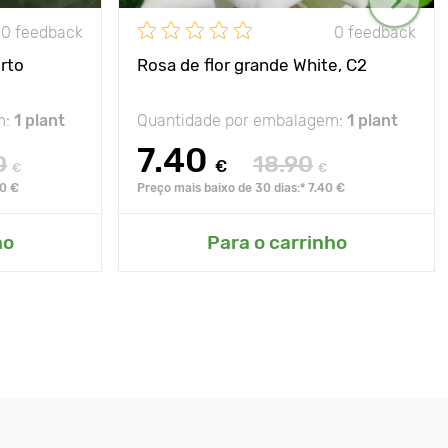
0 feedback
0 feedback
rto
Rosa de flor grande White, C2
m:
1 plant
Quantidade por embalagem:
1 plant
7.40
0
18.90
€
€
€
90 €
Preço mais baixo de 30 dias:* 7.40 €
ho
Para o carrinho