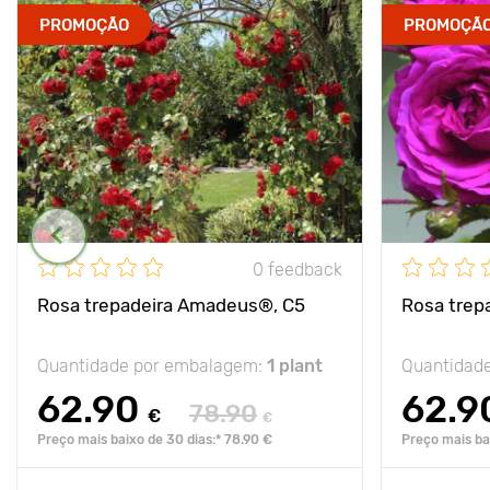
PROMOÇÃO
PROMOÇÃ
0 feedback
Rosa trepadeira Amadeus®, C5
Rosa trep
Quantidade por embalagem:
1 plant
Quantidad
62.90
62.9
78.90
€
€
Preço mais baixo de 30 dias:* 78.90 €
Preço mais ba