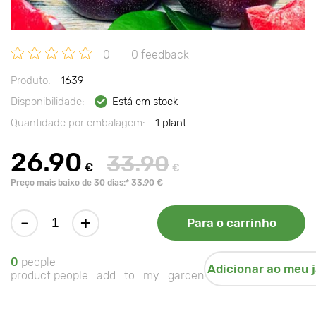
0
0 feedback
Produto:
1639
Disponibilidade:
Está em stock
Quantidade por embalagem:
1 plant.
26.90
33.90
€
€
Preço mais baixo de 30 dias:* 33.90 €
-
+
Para o carrinho
0
people
Adicionar ao meu 
product.people_add_to_my_garden