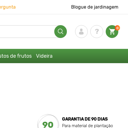
ergunta
Blogue de jardinagem
0
tos de frutos
Videira
GARANTIA DE 90 DIAS
90
Para material de plantação