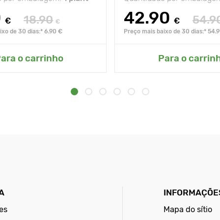
0
42.90
18.90
54.9
€
€
€
xo de 30 dias:* 6.90 €
Preço mais baixo de 30 dias:* 54.
ara o carrinho
Para o carrin
A
INFORMAÇÕES
es
Mapa do sítio