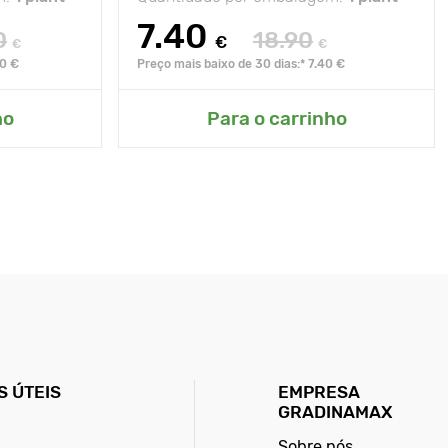
7.40
0
18.90
€
€
€
90 €
Preço mais baixo de 30 dias:* 7.40 €
ho
Para o carrinho
 ÚTEIS
EMPRESA
GRADINAMAX
Sobre nós