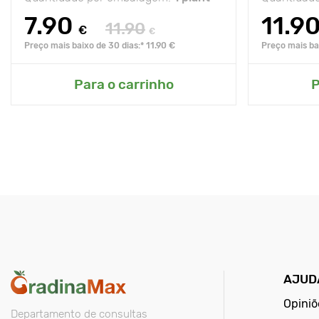
7.90
11.9
11.90
€
€
Preço mais baixo de 30 dias:* 11.90 €
Preço mais bai
Para o carrinho
P
AJUD
Opiniõ
Departamento de consultas