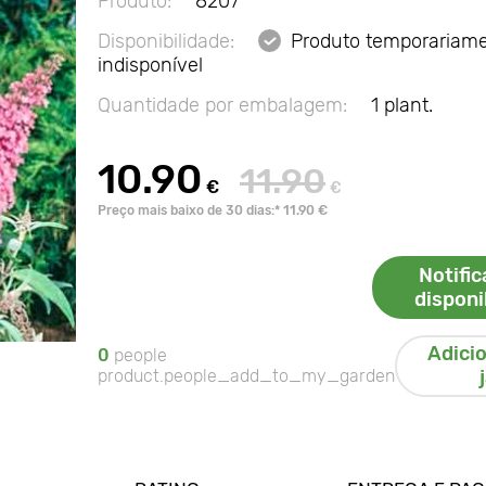
Produto:
8207
Disponibilidade:
Produto temporariam
indisponível
Quantidade por embalagem:
1 plant.
10.90
11.90
€
€
Preço mais baixo de 30 dias:* 11.90 €
Notifi
disponi
Adici
0
people
product.people_add_to_my_garden