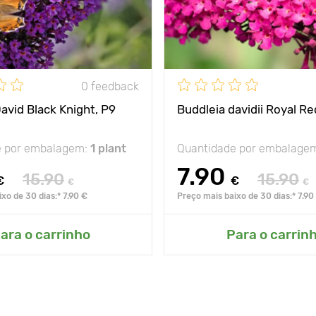
0 feedback
avid Black Knight, P9
Buddleia davidii Royal Re
e por embalagem:
1 plant
Quantidade por embalage
7.90
15.90
15.90
€
€
€
€
xo de 30 dias:* 7.90 €
Preço mais baixo de 30 dias:* 7.90
ara o carrinho
Para o carrin