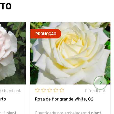
UTO
PROMOÇÃO
0 feedback
0 feedback
rto
Rosa de flor grande White, C2
m:
1 plant
Quantidade por embalagem:
1 plant