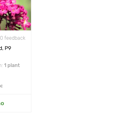
0 feedback
d, P9
m:
1 plant
 €
ho