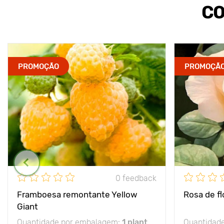
CO
PROMOÇÃO
PROMOÇÃ
0 feedback
Framboesa remontante Yellow
Rosa de f
Giant
Quantidade por embalagem:
1 plant
Quantidad