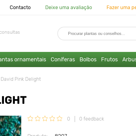
Contacto
Deixe uma avaliação
Fazer uma p
consultas
antas ornamentais
Coníferas
Bolbos
Frutos
Arbus
 David Pink Delight
LIGHT
0
0 feedback