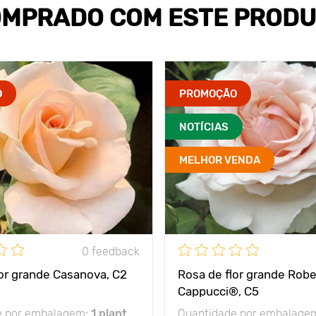
MPRADO COM ESTE PROD
O
PROMOÇÃO
NOTÍCIAS
MELHOR VENDA
0 feedback
lor grande Casanova, C2
Rosa de flor grande Robe
Cappucci®, C5
e por embalagem:
1 plant
Quantidade por embalage