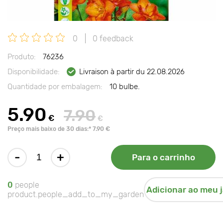
0
0 feedback
Produto:
76236
Disponibilidade:
Livraison à partir du 22.08.2026
Quantidade por embalagem:
10 bulbe.
5.90
7.90
€
€
Preço mais baixo de 30 dias:* 7.90 €
-
+
Para o carrinho
0
people
Adicionar ao meu 
product.people_add_to_my_garden