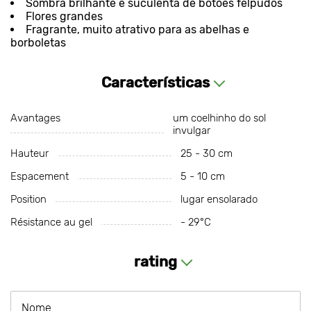
Sombra brilhante e suculenta de botões felpudos
Flores grandes
Fragrante, muito atrativo para as abelhas e
borboletas
Características
Avantages
um coelhinho do sol
invulgar
Hauteur
25 - 30 cm
Espacement
5 - 10 cm
Position
lugar ensolarado
Résistance au gel
- 29°С
rating