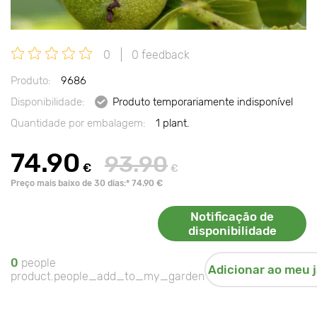
0
0 feedback
Produto:
9686
Disponibilidade:
Produto temporariamente indisponível
Quantidade por embalagem:
1 plant.
74.90
93.90
€
€
Preço mais baixo de 30 dias:* 74.90 €
Notificação de
disponibilidade
0
people
Adicionar ao meu 
product.people_add_to_my_garden