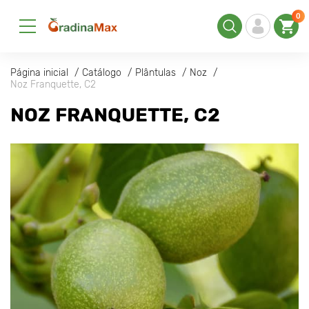
0
Página inicial
Catálogo
Plântulas
Noz
Noz Franquette, C2
NOZ FRANQUETTE, C2