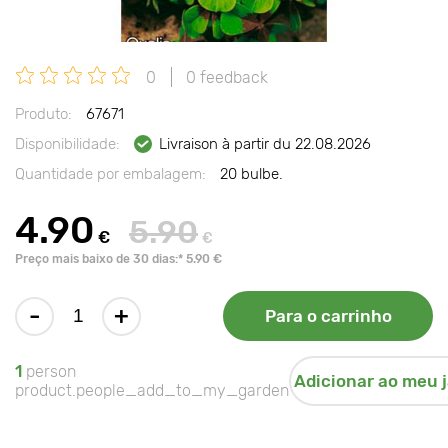
0
0 feedback
Produto:
67671
Disponibilidade:
Livraison à partir du 22.08.2026
Quantidade por embalagem:
20 bulbe.
4.90
5.90
€
€
Preço mais baixo de 30 dias:* 5.90 €
-
+
Para o carrinho
1
person
Adicionar ao meu 
product.people_add_to_my_garden