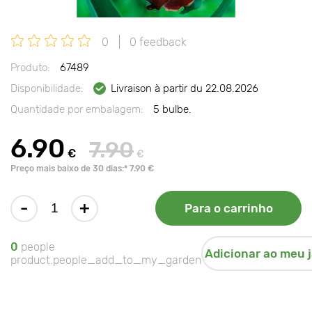
0
0 feedback
Produto:
67489
Disponibilidade:
Livraison à partir du 22.08.2026
Quantidade por embalagem:
5 bulbe.
6.90
7.90
€
€
Preço mais baixo de 30 dias:* 7.90 €
-
+
Para o carrinho
0
people
Adicionar ao meu 
product.people_add_to_my_garden