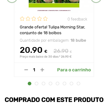
0 feedback
Grande oferta! Tulipa Morning Star,
conjunto de 18 bolbos
Quantidade por embalagem:
18 bulbe
20.90
26.90
€
€
Preço mais baixo de 30 dias:* 26.90 €
Para o carrinho
COMPRADO COM ESTE PRODUTO