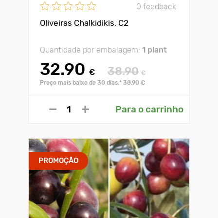
0 feedback
Oliveiras Chalkidikis, C2
Quantidade por embalagem:
1 plant
32.90
38.90
€
€
Preço mais baixo de 30 dias:* 38.90 €
Para o carrinho
PROMOÇÃO