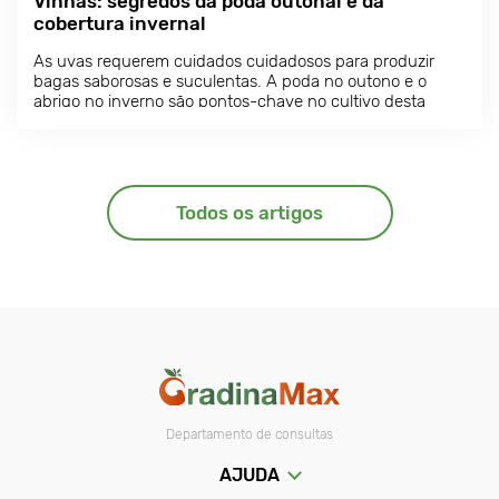
Vinhas: segredos da poda outonal e da
cobertura invernal
As uvas requerem cuidados cuidadosos para produzir
bagas saborosas e suculentas. A poda no outono e o
abrigo no inverno são pontos-chave no cultivo desta
planta. Estes cuidados permitem uma colheita abundante
mesmo em climas frios.
Todos os artigos
Departamento de consultas
AJUDA