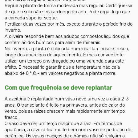
Regue a planta de forma moderada mas regular. Certifique-se
de que o solo não seca ao longo do ano. Pode regar logo que
a camada superior seque.
Fertilizar duas vezes por mês, exceto durante o período frio do
inverno.
A oliveira responde bem aos adubos compostos líquidos que
contêm ácidos húmicos para além de minerais.
No inverno, a planta é colocada num local luminoso e fresco,
longe dos aparelhos de aquecimento. É mais conveniente
utilizar um terraço envidraçado ou uma varanda para este
efeito. É necessário garantir que a temperatura não caia
abaixo de 0 ° C - em valores negativos a planta morre.
Com que frequência se deve replantar
A azeitona é replantada num vaso novo uma vez a cada 2-3
anos. O transplante é feito na primavera, antes do calor do
verão, pois as raízes crescem mais rapidamente em tempo
fresco.
O vaso deve ser um terço maior que a raiz. Em termos de
aparência, a oliveira fica muito bem num vaso de pedra ou de
cerâmica. Os vasos maciços de cerâmica não só realçam a