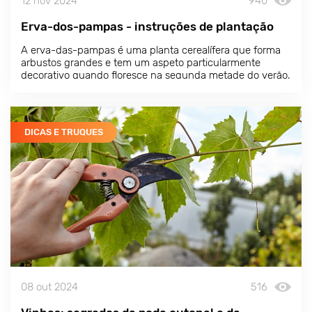
12 nov 2024
940
Erva-dos-pampas - instruções de plantação
A erva-das-pampas é uma planta cerealífera que forma
arbustos grandes e tem um aspeto particularmente
decorativo quando floresce na segunda metade do verão,
quando se formam panículas grandes e fofas nos caules
altos das flores.
DICAS E TRUQUES
08 out 2024
516