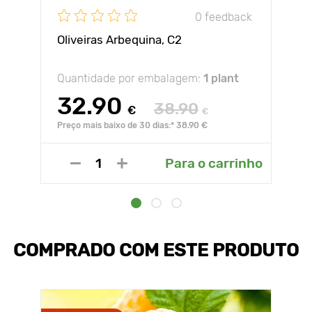
0 feedback
Oliveiras Arbequina, С2
Quantidade por embalagem:
1 plant
32.90
38.90
€
€
Preço mais baixo de 30 dias:* 38.90 €
Para o carrinho
COMPRADO COM ESTE PRODUTO