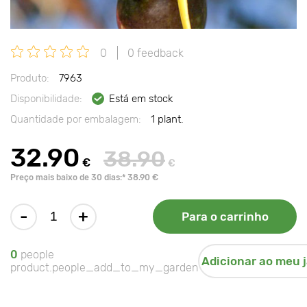
0
0 feedback
Produto:
7963
Disponibilidade:
Está em stock
Quantidade por embalagem:
1 plant.
32.90
38.90
€
€
Preço mais baixo de 30 dias:* 38.90 €
-
+
Para o carrinho
0
people
Adicionar ao meu 
product.people_add_to_my_garden