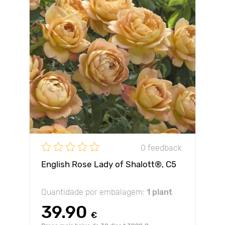
0 feedback
English Rose Lady of Shalott®, C5
Quantidade por embalagem:
1 plant
39.90
€