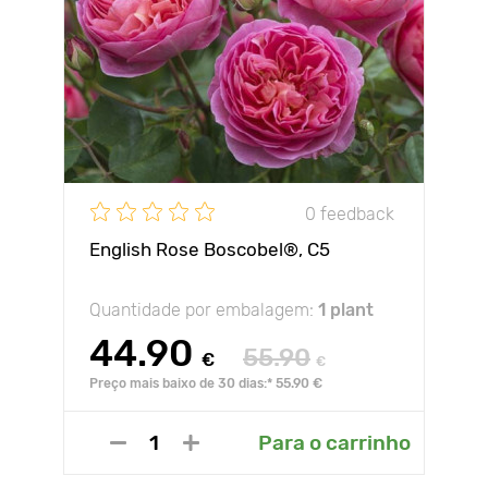
0 feedback
English Rose Boscobel®, C5
Quantidade por embalagem:
1 plant
44.90
55.90
€
€
Preço mais baixo de 30 dias:* 55.90 €
Para o carrinho