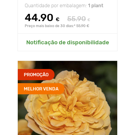
Quantidade por embalagem:
1 plant
44.90
55.90
€
€
Preço mais baixo de 30 dias:* 55.90 €
Notificação de disponibilidade
PROMOÇÃO
MELHOR VENDA