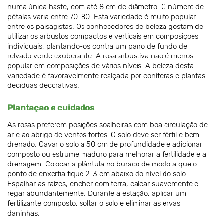
numa única haste, com até 8 cm de diâmetro. O número de
pétalas varia entre 70-80. Esta variedade é muito popular
entre os paisagistas. Os conhecedores de beleza gostam de
utilizar os arbustos compactos e verticais em composições
individuais, plantando-os contra um pano de fundo de
relvado verde exuberante. A rosa arbustiva não é menos
popular em composições de vários níveis. A beleza desta
variedade é favoravelmente realçada por coníferas e plantas
decíduas decorativas.
Plantaçao e cuidados
As rosas preferem posições soalheiras com boa circulação de
ar e ao abrigo de ventos fortes. O solo deve ser fértil e bem
drenado. Cavar o solo a 50 cm de profundidade e adicionar
composto ou estrume maduro para melhorar a fertilidade e a
drenagem. Colocar a plântula no buraco de modo a que o
ponto de enxertia fique 2-3 cm abaixo do nível do solo.
Espalhar as raízes, encher com terra, calcar suavemente e
regar abundantemente. Durante a estação, aplicar um
fertilizante composto, soltar o solo e eliminar as ervas
daninhas.