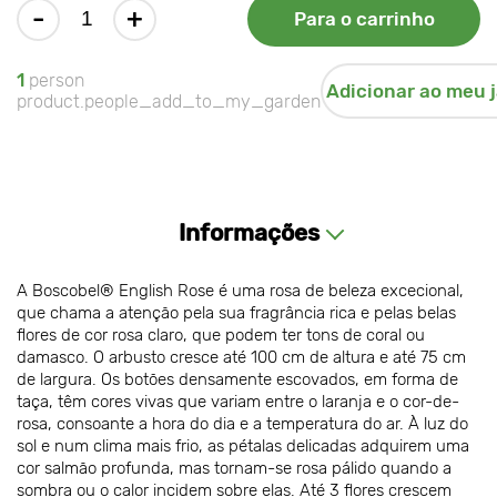
-
+
Para o carrinho
1
person
Adicionar ao meu 
product.people_add_to_my_garden
Informações
A Boscobel® English Rose é uma rosa de beleza excecional,
que chama a atenção pela sua fragrância rica e pelas belas
flores de cor rosa claro, que podem ter tons de coral ou
damasco. O arbusto cresce até 100 cm de altura e até 75 cm
de largura. Os botões densamente escovados, em forma de
taça, têm cores vivas que variam entre o laranja e o cor-de-
rosa, consoante a hora do dia e a temperatura do ar. À luz do
sol e num clima mais frio, as pétalas delicadas adquirem uma
cor salmão profunda, mas tornam-se rosa pálido quando a
sombra ou o calor incidem sobre elas. Até 3 flores crescem