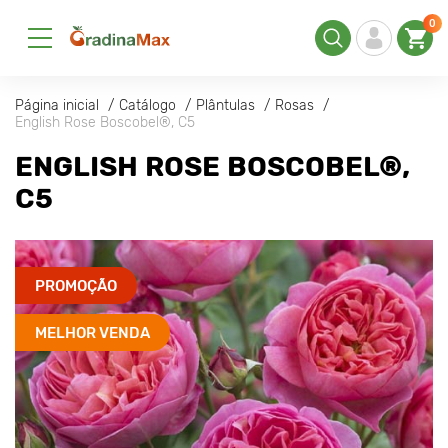
0
Página inicial
Catálogo
Plântulas
Rosas
English Rose Boscobel®, C5
ENGLISH ROSE BOSCOBEL®,
C5
PROMOÇÃO
MELHOR VENDA