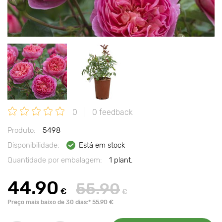
0
0 feedback
Produto:
5498
Disponibilidade:
Está em stock
Quantidade por embalagem:
1 plant.
44.90
55.90
€
€
Preço mais baixo de 30 dias:* 55.90 €