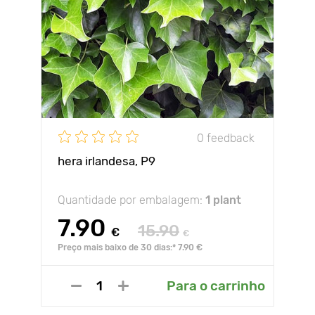
0 feedback
hera irlandesa, P9
Quantidade por embalagem:
1 plant
7.90
15.90
€
€
Preço mais baixo de 30 dias:* 7.90 €
Para o carrinho