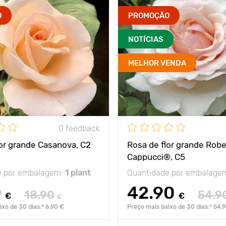
O
PROMOÇÃO
NOTÍCIAS
MELHOR VENDA
0 feedback
lor grande Casanova, C2
Rosa de flor grande Robe
Cappucci®, C5
e por embalagem:
1 plant
Quantidade por embalage
0
42.90
18.90
54.9
€
€
€
xo de 30 dias:* 6.90 €
Preço mais baixo de 30 dias:* 54.