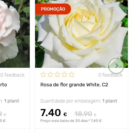
PROMOÇÃO
0 feedback
0 feedback
rto
Rosa de flor grande White, C2
m:
1 plant
Quantidade por embalagem:
1 plant
7.40
0
18.90
€
€
€
90 €
Preço mais baixo de 30 dias:* 7.40 €