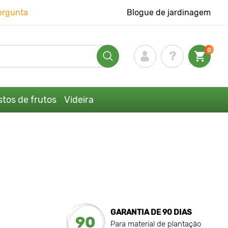
ergunta
Blogue de jardinagem
0
tos de frutos
Videira
GARANTIA DE 90 DIAS
90
Para material de plantação