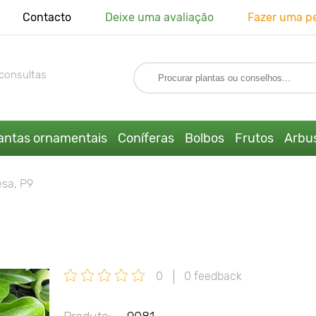
Contacto
Deixe uma avaliação
Fazer uma p
consultas
antas ornamentais
Coníferas
Bolbos
Frutos
Arbus
esa, P9
0
0 feedback