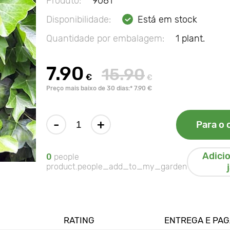
Produto:
9081
Disponibilidade:
Está em stock
Quantidade por embalagem:
1 plant.
7.90
15.90
€
€
Preço mais baixo de 30 dias:* 7.90 €
-
+
Para o 
Adici
0
people
product.people_add_to_my_garden
RATING
ENTREGA E PA