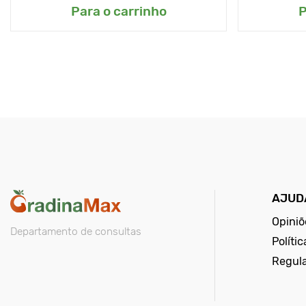
Para o carrinho
P
AJUD
Opiniõ
Departamento de consultas
Políti
Regul