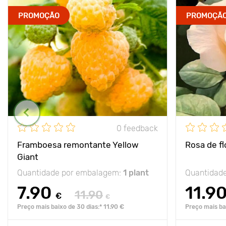
PROMOÇÃO
PROMOÇÃ
0 feedback
Framboesa remontante Yellow
Rosa de f
Giant
Quantidade por embalagem:
1 plant
Quantidad
7.90
11.9
11.90
€
€
Preço mais baixo de 30 dias:* 11.90 €
Preço mais bai