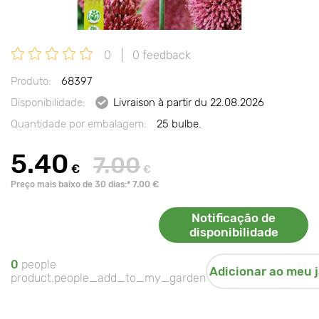
0
0 feedback
Produto:
68397
Disponibilidade:
Livraison à partir du 22.08.2026
Quantidade por embalagem:
25 bulbe.
5.40
7.00
€
€
Preço mais baixo de 30 dias:* 7.00 €
Notificação de
disponibilidade
0
people
Adicionar ao meu 
product.people_add_to_my_garden