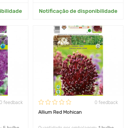
ardim
Adicionar ao meu jardim
ibilidade
Notificação de disponibilidade
Avantages
resistente às geadas
Hauteur
90 - 100 cm
Espacement
25 - 30 cm
Position
lugar ensolarado
Résistance au gel
- 35°С
0 feedback
0 feedback
Allium Red Mohican
m:
5 bulbe
Quantidade por embalagem:
1 bulbe