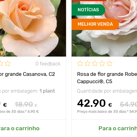
NOTÍCIAS
MELHOR VENDA
0 feedback
lor grande Casanova, C2
Rosa de flor grande Robe
Cappucci®, C5
e por embalagem:
1 plant
Quantidade por embalage
0
42.90
18.90
54.9
€
€
€
xo de 30 dias:* 6.90 €
Preço mais baixo de 30 dias:* 54.
ara o carrinho
Para o carrin