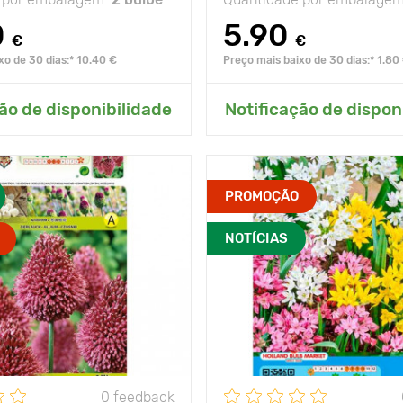
0
5.90
€
€
xo de 30 dias:* 10.40 €
Preço mais baixo de 30 dias:* 1.80
onar ao meu jardim
Adicionar ao meu j
ão de disponibilidade
Notificação de dispon
inflorescências
PROMOÇÃO
decorativas
NOTÍCIAS
45 - 50 cm
20- 25 cm
lugar ensolarado
u gel
- 35°С
0 feedback