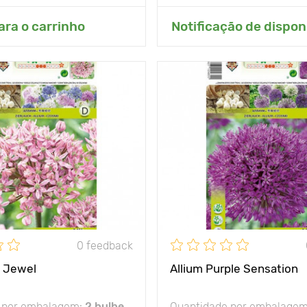
onar ao meu jardim
Adicionar ao meu j
ara o carrinho
Notificação de dispon
flores grandes
50 - 70 cm
25 - 30 cm
lugar ensolarado
u gel
- 35°С
0 feedback
k Jewel
Allium Purple Sensation
 por embalagem:
2 bulbe
Quantidade por embalage