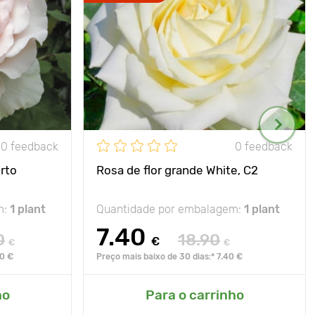
0 feedback
0 feedback
rto
Rosa de flor grande White, C2
m:
1 plant
Quantidade por embalagem:
1 plant
7.40
0
18.90
€
€
€
90 €
Preço mais baixo de 30 dias:* 7.40 €
ho
Para o carrinho