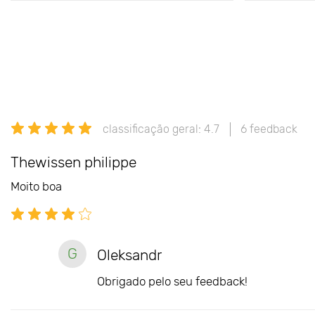
classificação geral: 4.7
6 feedback
Thewissen philippe
Moito boa
G
Oleksandr
Obrigado pelo seu feedback!