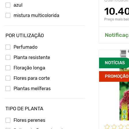
azul
10.4
mistura multicolorida
Preço mais bai
Adici
Notificaç
POR UTILIZAÇÃO
Perfumado
Planta resistente
Avantages
NOTÍCIAS
Floração longa
PROMOÇÃO
Hauteur
Flores para corte
Plantas melíferas
Espacement
Position
TIPO DE PLANTA
Résistance a
Flores perenes