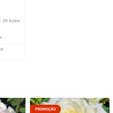
m:
20 bulbe
 €
te
PROMOÇÃO