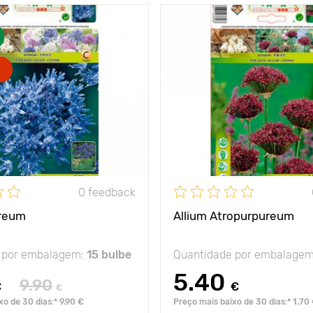
charmoso e
Avantages
inf
encantador
25-30 cm
Hauteur
5 - 10 cm
Espacement
sol, sombra parcial
Position
luga
u gel
-35 С
Résistance au gel
0 feedback
ureum
Allium Atropurpureum
 por embalagem:
15 bulbe
Quantidade por embalage
5.40
9.90
€
€
€
o de 30 dias:* 9.90 €
Preço mais baixo de 30 dias:* 1.70