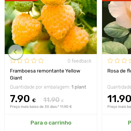
0 feedback
Framboesa remontante Yellow
Rosa de f
Giant
Quantidade por embalagem:
1 plant
Quantidad
7.90
11.9
11.90
€
€
Preço mais baixo de 30 dias:* 11.90 €
Preço mais bai
Para o carrinho
P