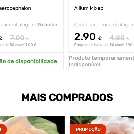
haerocephalon
Allium Mixed
 por embalagem:
25 bulbe
Quantidade por embalage
2.90
7.00
4.80
€
€
€
€
xo de 30 dias:* 7.00 €
Preço mais baixo de 30 dias:* 2.90
Produto temporariamen
onar ao meu jardim
ão de disponibilidade
indisponível
MAIS COMPRADOS
O
PROMOÇÃO