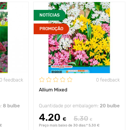
lorescências
Avantages
cultivar original
NOTÍCIAS
invulgares
Hauteur
20- 25 cm
PROMOÇÃO
70 - 90 cm
Espacement
5 - 10 cm
5 - 10 cm
Position
sol, sombra parcial
r ensolarado
Résistance au gel
-35 С
- 40°С
0 feedback
0 feedback
Allium Mixed
m:
8 bulbe
Quantidade por embalagem:
20 bulbe
4.20
5.30
€
€
 €
Preço mais baixo de 30 dias:* 5.30 €