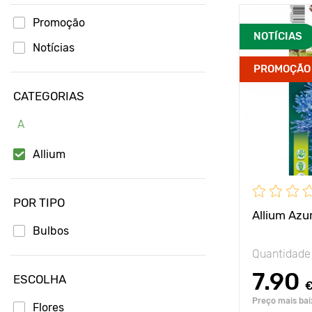
Promoção
Avantages
NOTÍCIAS
Notícias
PROMOÇÃO
Hauteur
CATEGORIAS
Espacement
A
Position
Allium
Résistance a
POR TIPO
Allium Az
Bulbos
Quantidade
7.90
ESCOLHA
Preço mais baix
Flores