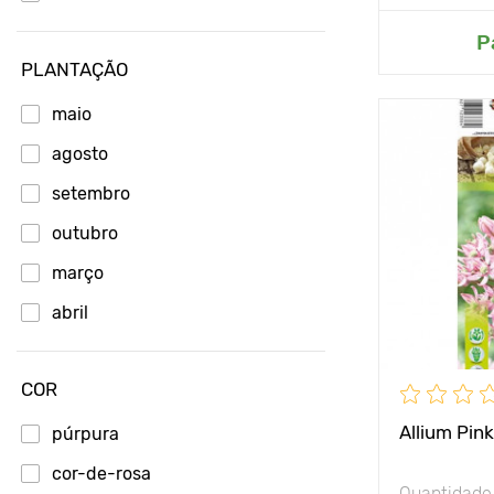
Adici
P
PLANTAÇÃO
maio
Avantages
agosto
Hauteur
setembro
Espacement
outubro
março
Position
abril
Résistance a
COR
Allium Pin
púrpura
cor-de-rosa
Quantidade