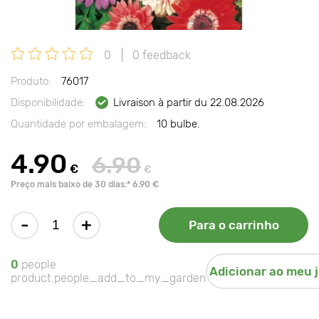
0
0 feedback
Produto:
76017
Disponibilidade:
Livraison à partir du 22.08.2026
Quantidade por embalagem:
10 bulbe.
4.90
6.90
€
€
Preço mais baixo de 30 dias:* 6.90 €
-
+
Para o carrinho
0
people
Adicionar ao meu 
product.people_add_to_my_garden