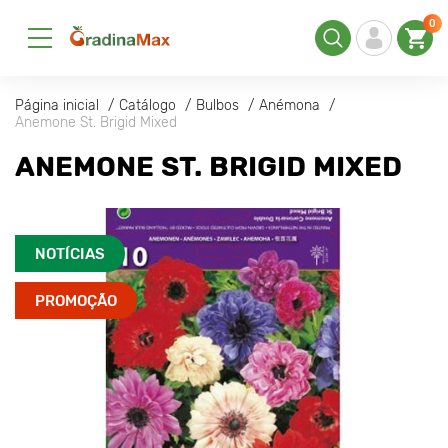
0
Página inicial
Catálogo
Bulbos
Anémona
Anemone St. Brigid Mixed
ANEMONE ST. BRIGID MIXED
NOTÍCIAS
PROMOÇÃO