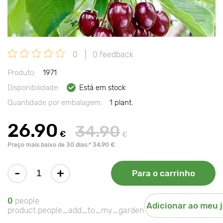
0
0 feedback
Produto:
1971
Disponibilidade:
Está em stock
Quantidade por embalagem:
1 plant.
26.90
34.90
€
€
Preço mais baixo de 30 dias:* 34.90 €
-
+
Para o carrinho
0
people
Adicionar ao meu 
product.people_add_to_my_garden