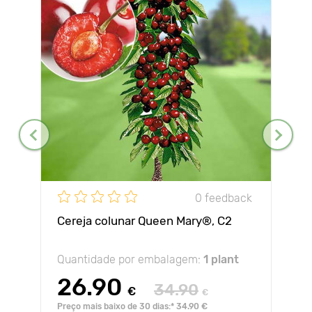
0 feedback
Cereja colunar Queen Mary®, C2
Quantidade por embalagem:
1 plant
26.90
34.90
€
€
Preço mais baixo de 30 dias:* 34.90 €