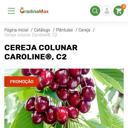
0
Página inicial
Catálogo
Plântulas
Cereja
Cereja colunar Caroline®, C2
CEREJA COLUNAR
CAROLINE®, C2
PROMOÇÃO