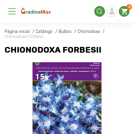
0
Página inicial
Catálogo
Bulbos
Chionodoxa
Chionodoxa Forbesii
CHIONODOXA FORBESII