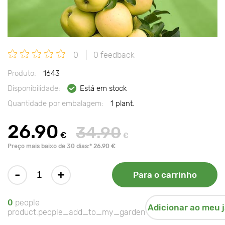
0
0 feedback
Produto:
1643
Disponibilidade:
Está em stock
Quantidade por embalagem:
1 plant.
26.90
34.90
€
€
Preço mais baixo de 30 dias:* 26.90 €
-
+
Para o carrinho
0
people
Adicionar ao meu 
product.people_add_to_my_garden