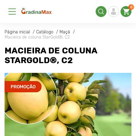
0
Página inicial
Catálogo
Maçã
Macieira de coluna StarGold®, C2
MACIEIRA DE COLUNA
STARGOLD®, C2
PROMOÇÃO