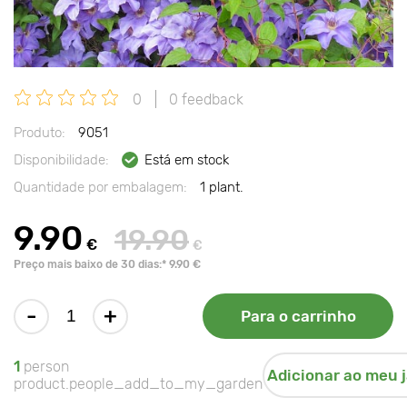
0
0 feedback
Produto:
9051
Disponibilidade:
Está em stock
Quantidade por embalagem:
1 plant.
9.90
19.90
€
€
Preço mais baixo de 30 dias:* 9.90 €
-
+
Para o carrinho
1
person
Adicionar ao meu 
product.people_add_to_my_garden