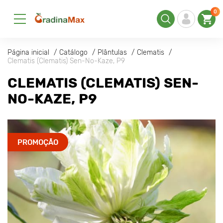
0
Página inicial
Catálogo
Plântulas
Clematis
Clematis (Clematis) Sen-No-Kaze, P9
CLEMATIS (CLEMATIS) SEN-
NO-KAZE, P9
PROMOÇÃO