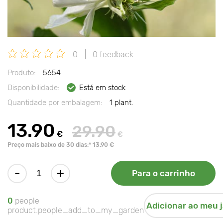
0
0 feedback
Produto:
5654
Disponibilidade:
Está em stock
Quantidade por embalagem:
1 plant.
13.90
29.90
€
€
Preço mais baixo de 30 dias:* 13.90 €
-
+
Para o carrinho
0
people
Adicionar ao meu 
product.people_add_to_my_garden