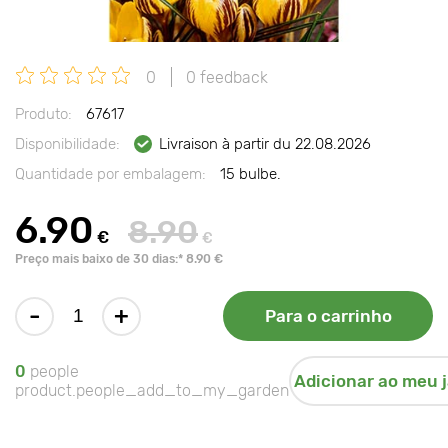
0
0 feedback
Produto:
67617
Disponibilidade:
Livraison à partir du 22.08.2026
Quantidade por embalagem:
15 bulbe.
6.90
8.90
€
€
Preço mais baixo de 30 dias:* 8.90 €
-
+
Para o carrinho
0
people
Adicionar ao meu 
product.people_add_to_my_garden