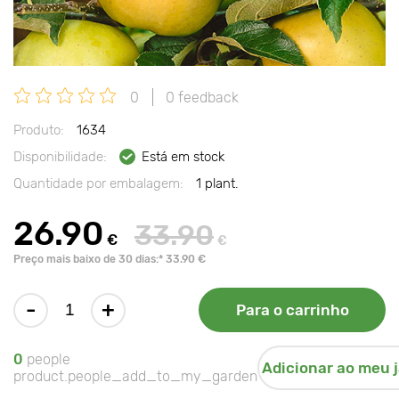
0
0 feedback
Produto:
1634
Disponibilidade:
Está em stock
Quantidade por embalagem:
1 plant.
26.90
33.90
€
€
Preço mais baixo de 30 dias:* 33.90 €
-
+
Para o carrinho
0
people
Adicionar ao meu 
product.people_add_to_my_garden