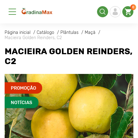
0
Página inicial
Catálogo
Plântulas
Maçã
Macieira Golden Reinders, C2
MACIEIRA GOLDEN REINDERS,
C2
PROMOÇÃO
NOTÍCIAS