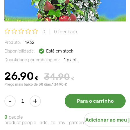
0
0 feedback
Produto:
1932
Disponibilidade:
Está em stock
Quantidade por embalagem:
1 plant.
26.90
34.90
€
€
Preço mais baixo de 30 dias:* 34.90 €
-
+
Para o carrinho
0
people
Adicionar ao meu 
product.people_add_to_my_garden