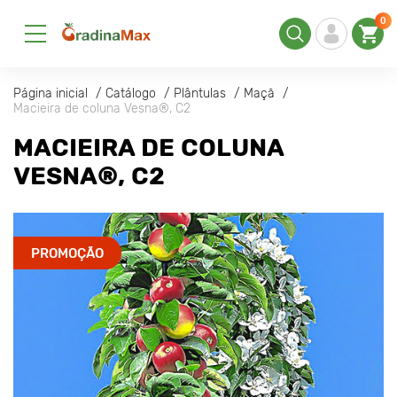
0
Página inicial
Catálogo
Plântulas
Maçã
Macieira de coluna Vesna®, C2
MACIEIRA DE COLUNA
VESNA®, C2
PROMOÇÃO