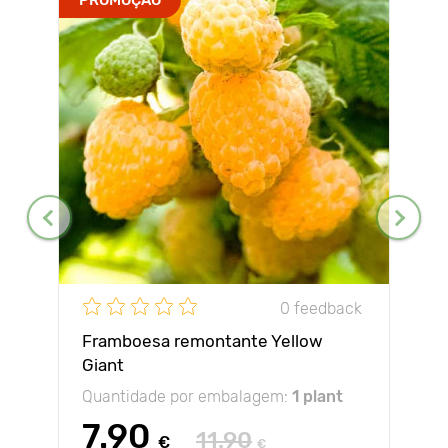
0 feedback
Framboesa remontante Yellow
Giant
Quantidade por embalagem:
1 plant
7.90
11.90
€
€