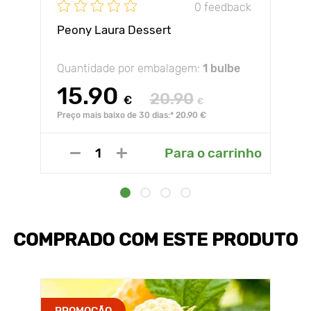
0 feedback
Peony Laura Dessert
Quantidade por embalagem:
1 bulbe
15.90
20.90
€
€
Preço mais baixo de 30 dias:* 20.90 €
Para o carrinho
COMPRADO COM ESTE PRODUTO
PROMOÇÃO