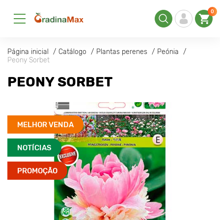
0
Página inicial
Catálogo
Plantas perenes
Peónia
Peony Sorbet
PEONY SORBET
MELHOR VENDA
NOTÍCIAS
PROMOÇÃO