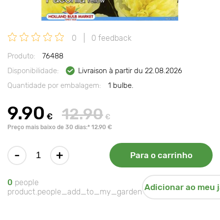
0
0 feedback
Produto:
76488
Disponibilidade:
Livraison à partir du 22.08.2026
Quantidade por embalagem:
1 bulbe.
9.90
12.90
€
€
Preço mais baixo de 30 dias:* 12.90 €
-
+
Para o carrinho
0
people
Adicionar ao meu 
product.people_add_to_my_garden