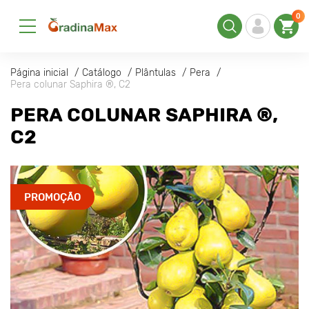
0
Página inicial
Catálogo
Plântulas
Pera
Pera colunar Saphira ®, C2
PERA COLUNAR SAPHIRA ®,
C2
PROMOÇÃO