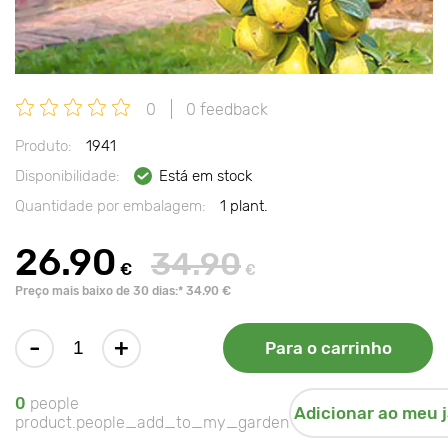
0
0 feedback
Produto:
1941
Disponibilidade:
Está em stock
Quantidade por embalagem:
1 plant.
26.90
34.90
€
€
Preço mais baixo de 30 dias:* 34.90 €
-
+
Para o carrinho
0
people
Adicionar ao meu 
product.people_add_to_my_garden