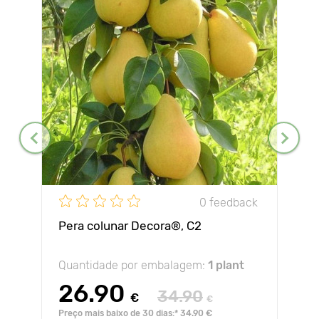
0 feedback
Pera colunar Decora®, C2
Quantidade por embalagem:
1 plant
26.90
34.90
€
€
Preço mais baixo de 30 dias:* 34.90 €