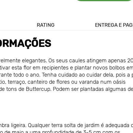
RATING
ENTREGA E PA
ORMAÇÕES
ivelmente elegantes. Os seus caules atingem apenas 2
var esta flor em recipientes e plantar novos bolbos e
nte todo o ano. Tenha cuidado ao cuidar dela, pois a 
o, terraço, canteiro de flores ou varanda num oásis
de tons de Buttercup. Podem ser plantadas algumas d
ra ligeira. Qualquer terra solta de jardim é adequada
início de maio a uma profundidade de 3-5 cm com os