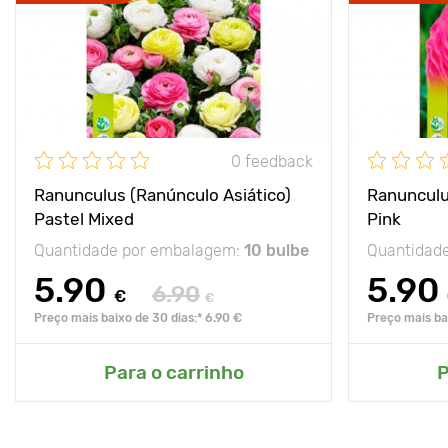
0 feedback
Ranunculus (Ranúnculo Asiático)
Ranunculu
Pastel Mixed
Pink
Quantidade por embalagem:
10 bulbe
Quantidad
5.90
5.90
6.90
€
€
Preço mais baixo de 30 dias:* 6.90 €
Preço mais bai
Para o carrinho
P