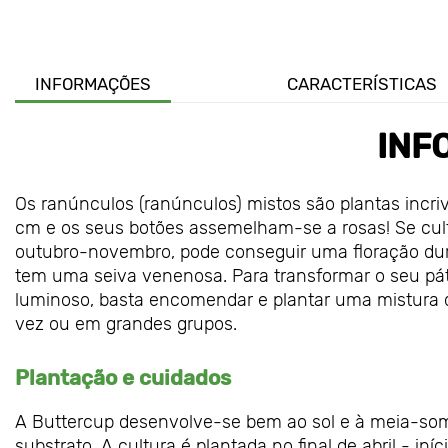
INFORMAÇÕES
CARACTERÍSTICAS
INF
Os ranúnculos (ranúnculos) mistos são plantas incr
cm e os seus botões assemelham-se a rosas! Se culti
outubro-novembro, pode conseguir uma floração dura
tem uma seiva venenosa. Para transformar o seu páti
luminoso, basta encomendar e plantar uma mistura 
vez ou em grandes grupos.
Plantação e cuidados
A Buttercup desenvolve-se bem ao sol e à meia-somb
substrato. A cultura é plantada no final de abril - 