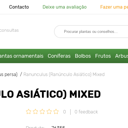
Contacto
Deixe uma avaliação
Fazer uma p
consultas
antas ornamentais
Coníferas
Bolbos
Frutos
Arbus
s persa)
Ranunculus (Ranúnculo Asiático) Mixed
O ASIÁTICO) MIXED
0
0 feedback