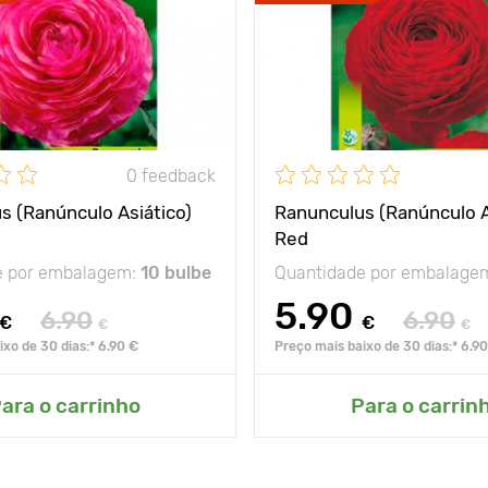
0 feedback
s (Ranúnculo Asiático)
Ranunculus (Ranúnculo A
Red
e por embalagem:
10 bulbe
Quantidade por embalage
5.90
6.90
6.90
€
€
€
€
xo de 30 dias:* 6.90 €
Preço mais baixo de 30 dias:* 6.9
ara o carrinho
Para o carrin