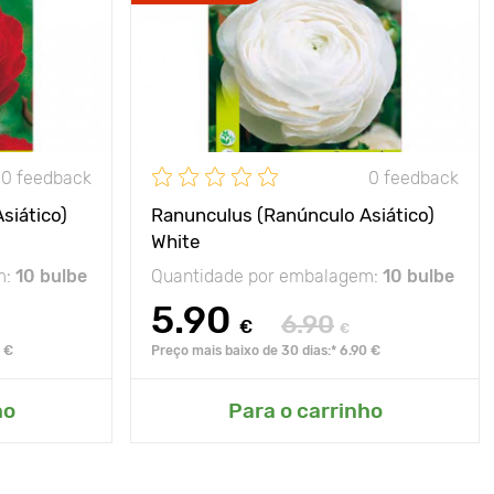
0 feedback
0 feedback
siático)
Ranunculus (Ranúnculo Asiático)
White
m:
10 bulbe
Quantidade por embalagem:
10 bulbe
5.90
6.90
€
€
0 €
Preço mais baixo de 30 dias:* 6.90 €
ho
Para o carrinho