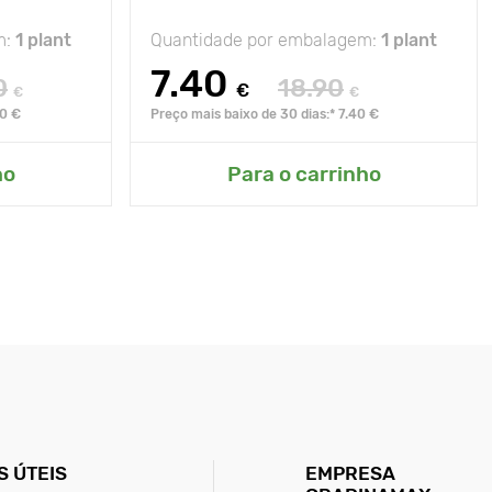
m:
1 plant
Quantidade por embalagem:
1 plant
7.40
0
18.90
€
€
€
90 €
Preço mais baixo de 30 dias:* 7.40 €
ho
Para o carrinho
 ÚTEIS
EMPRESA