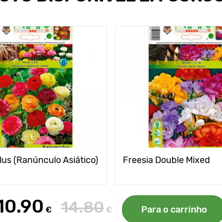
us (Ranúnculo Asiático)
Freesia Double Mixed
10.90
14.80
Para o carrinho
€
€