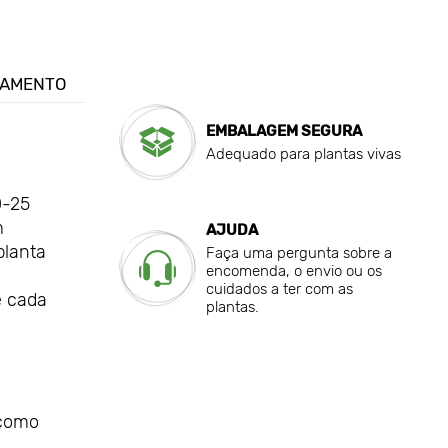
GAMENTO
EMBALAGEM SEGURA
Adequado para plantas vivas
0-25
m
AJUDA
planta
Faça uma pergunta sobre a
encomenda, o envio ou os
cuidados a ter com as
e cada
plantas.
 como