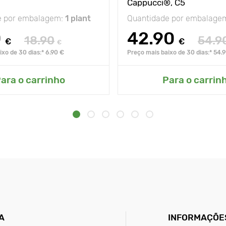
Cappucci®, C5
e por embalagem:
1 plant
Quantidade por embalage
0
42.90
18.90
54.9
€
€
€
xo de 30 dias:* 6.90 €
Preço mais baixo de 30 dias:* 54.
ara o carrinho
Para o carrin
A
INFORMAÇÕES