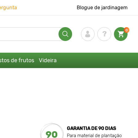
ergunta
Blogue de jardinagem
0
tos de frutos
Videira
GARANTIA DE 90 DIAS
90
Para material de plantação