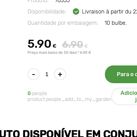
Produto:
76355
Disponibilidade:
Livraison à partir du 
Quantidade por embalagem:
10 bulbe.
5.90
6.90
€
€
Preço mais baixo de 30 dias:* 6.90 €
-
+
Para o 
Adici
0
people
product.people_add_to_my_garden
UTO DISPONÍVEL EM CONJ