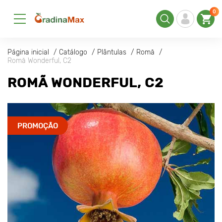
0
Página inicial
Catálogo
Plântulas
Romã
Romã Wonderful, С2
ROMÃ WONDERFUL, С2
PROMOÇÃO