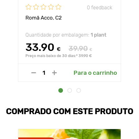
0 feedback
Romã Acco, С2
Quantidade por embalagem:
1 plant
33.90
39.90
€
€
Preço mais baixo de 30 dias:* 39.90 €
Para o carrinho
COMPRADO COM ESTE PRODUTO