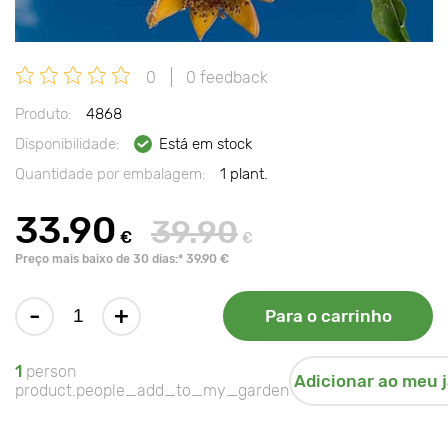
0
0 feedback
Produto:
4868
Disponibilidade:
Está em stock
Quantidade por embalagem:
1 plant.
33.90
39.90
€
€
Preço mais baixo de 30 dias:* 39.90 €
-
+
Para o carrinho
1
person
Adicionar ao meu 
product.people_add_to_my_garden