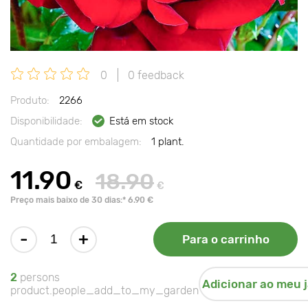
0
0 feedback
Produto:
2266
Disponibilidade:
Está em stock
Quantidade por embalagem:
1 plant.
11.90
18.90
€
€
Preço mais baixo de 30 dias:* 6.90 €
-
+
Para o carrinho
2
persons
Adicionar ao meu 
product.people_add_to_my_garden