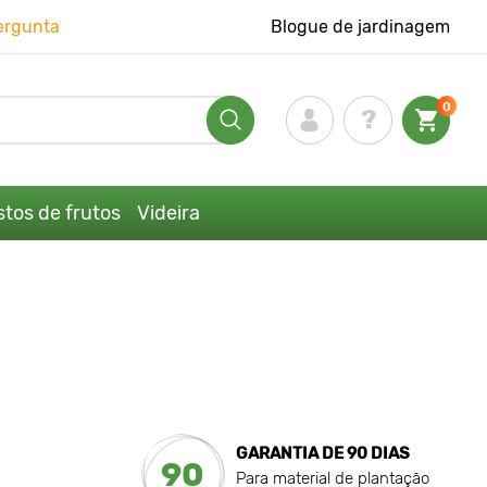
ergunta
Blogue de jardinagem
0
tos de frutos
Videira
GARANTIA DE 90 DIAS
90
Para material de plantação