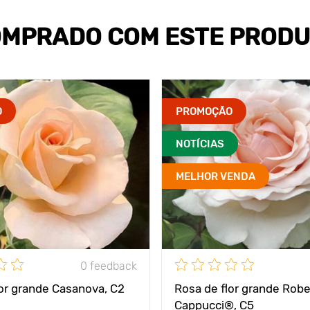
MPRADO COM ESTE PROD
O
PROMOÇÃO
NOTÍCIAS
MELHOR VENDA
0 feedback
lor grande Casanova, C2
Rosa de flor grande Robe
Cappucci®, C5