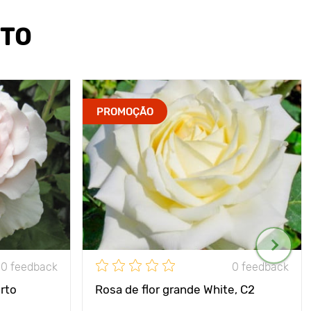
UTO
PROMOÇÃO
0 feedback
0 feedback
rto
Rosa de flor grande White, C2