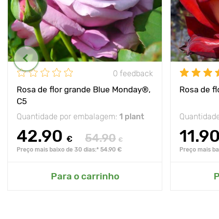
0 feedback
Rosa de flor grande Blue Monday®,
Rosa de fl
C5
Quantidade por embalagem:
1 plant
Quantidad
42.90
11.9
54.90
€
€
Preço mais baixo de 30 dias:* 54.90 €
Preço mais bai
Para o carrinho
P