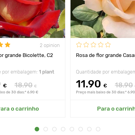
2 opinion
or grande Bicolette, C2
Rosa de flor grande Casa
e por embalagem:
1 plant
Quantidade por embalage
0
11.90
18.90
18.90
€
€
€
xo de 30 dias:* 6.90 €
Preço mais baixo de 30 dias:* 6.9
ara o carrinho
Para o carrin