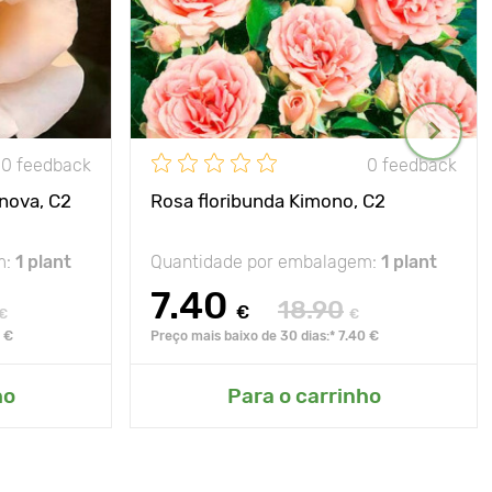
0 feedback
0 feedback
nova, C2
Rosa floribunda Kimono, C2
m:
1 plant
Quantidade por embalagem:
1 plant
7.40
18.90
€
€
€
0 €
Preço mais baixo de 30 dias:* 7.40 €
ho
Para o carrinho