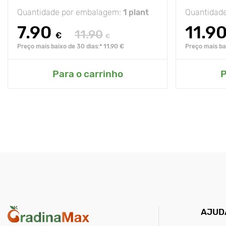
Quantidade por embalagem:
1 plant
Quantidad
7.90
11.9
11.90
€
€
Preço mais baixo de 30 dias:* 11.90 €
Preço mais bai
Para o carrinho
P
AJUD