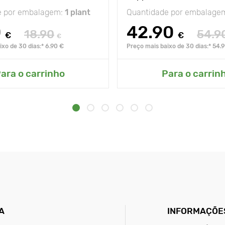
e por embalagem:
1 plant
Quantidade por embalage
0
42.90
18.90
54.9
€
€
€
xo de 30 dias:* 6.90 €
Preço mais baixo de 30 dias:* 54.
ara o carrinho
Para o carrin
A
INFORMAÇÕES