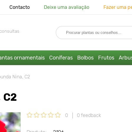
Contacto
Deixe uma avaliação
Fazer uma p
consultas
antas ornamentais
Coníferas
Bolbos
Frutos
Arbus
bunda Nina, C2
 C2
0
0 feedback