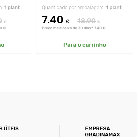
m:
1 plant
Quantidade por embalagem:
1 plant
7.40
0
18.90
€
€
€
90 €
Preço mais baixo de 30 dias:* 7.40 €
ho
Para o carrinho
 ÚTEIS
EMPRESA
GRADINAMAX