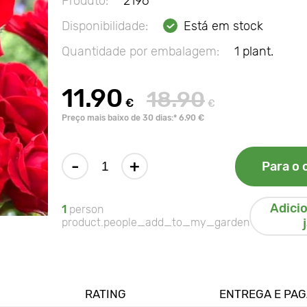
Produto:
2196
Disponibilidade:
Está em stock
Quantidade por embalagem:
1 plant.
11.90
18.90
€
€
Preço mais baixo de 30 dias:* 6.90 €
-
+
Para o 
Adici
1
person
product.people_add_to_my_garden
RATING
ENTREGA E PA