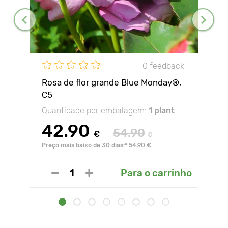
0 feedback
Rosa de flor grande Blue Monday®,
C5
Quantidade por embalagem:
1 plant
42.90
54.90
€
€
Preço mais baixo de 30 dias:* 54.90 €
Para o carrinho