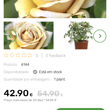
0
0 feedback
Produto:
6144
Disponibilidade:
Está em stock
Quantidade por embalagem:
1 plant.
42.90
54.90
€
€
Preço mais baixo de 30 dias:* 54.90 €