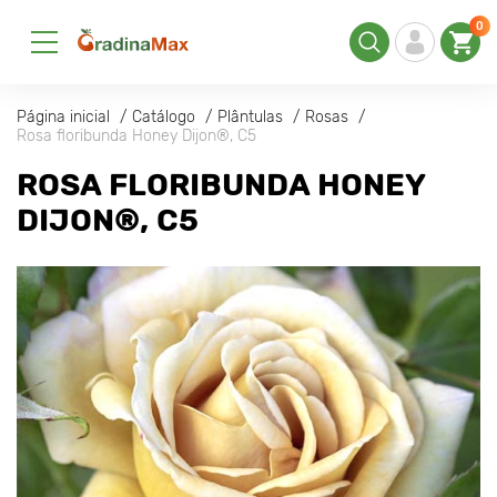
0
Página inicial
Catálogo
Plântulas
Rosas
Rosa floribunda Honey Dijon®, C5
ROSA FLORIBUNDA HONEY
DIJON®, C5