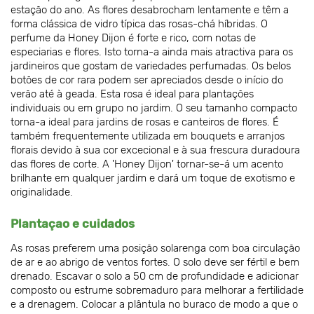
estação do ano. As flores desabrocham lentamente e têm a
forma clássica de vidro típica das rosas-chá híbridas. O
perfume da Honey Dijon é forte e rico, com notas de
especiarias e flores. Isto torna-a ainda mais atractiva para os
jardineiros que gostam de variedades perfumadas. Os belos
botões de cor rara podem ser apreciados desde o início do
verão até à geada. Esta rosa é ideal para plantações
individuais ou em grupo no jardim. O seu tamanho compacto
torna-a ideal para jardins de rosas e canteiros de flores. É
também frequentemente utilizada em bouquets e arranjos
florais devido à sua cor excecional e à sua frescura duradoura
das flores de corte. A 'Honey Dijon' tornar-se-á um acento
brilhante em qualquer jardim e dará um toque de exotismo e
originalidade.
Plantaçao e cuidados
As rosas preferem uma posição solarenga com boa circulação
de ar e ao abrigo de ventos fortes. O solo deve ser fértil e bem
drenado. Escavar o solo a 50 cm de profundidade e adicionar
composto ou estrume sobremaduro para melhorar a fertilidade
e a drenagem. Colocar a plântula no buraco de modo a que o