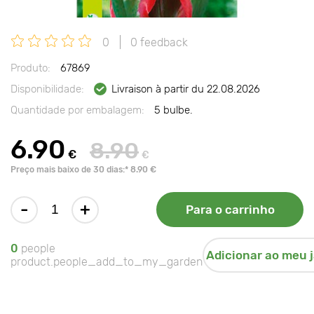
0
0 feedback
Produto:
67869
Disponibilidade:
Livraison à partir du 22.08.2026
Quantidade por embalagem:
5 bulbe.
6.90
8.90
€
€
Preço mais baixo de 30 dias:* 8.90 €
-
+
Para o carrinho
0
people
Adicionar ao meu 
product.people_add_to_my_garden