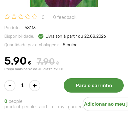
0
0 feedback
Produto:
68113
Disponibilidade:
Livraison à partir du 22.08.2026
Quantidade por embalagem:
5 bulbe.
5.90
7.90
€
€
Preço mais baixo de 30 dias:* 7.90 €
-
+
Para o carrinho
0
people
Adicionar ao meu 
product.people_add_to_my_garden