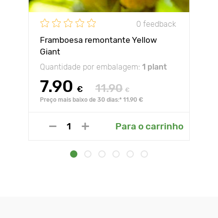
0 feedback
Framboesa remontante Yellow
Giant
Quantidade por embalagem:
1 plant
7.90
11.90
€
€
Preço mais baixo de 30 dias:* 11.90 €
Para o carrinho