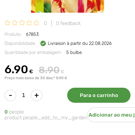
0
0 feedback
Produto:
67853
Disponibilidade:
Livraison à partir du 22.08.2026
Quantidade por embalagem:
5 bulbe.
6.90
8.90
€
€
Preço mais baixo de 30 dias:* 8.90 €
-
+
Para o carrinho
0
people
Adicionar ao meu 
product.people_add_to_my_garden