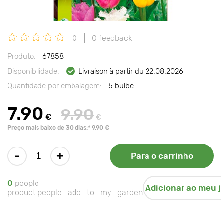
0
0 feedback
Produto:
67858
Disponibilidade:
Livraison à partir du 22.08.2026
Quantidade por embalagem:
5 bulbe.
7.90
9.90
€
€
Preço mais baixo de 30 dias:* 9.90 €
-
+
Para o carrinho
0
people
Adicionar ao meu 
product.people_add_to_my_garden