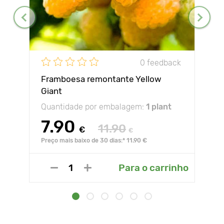
0 feedback
Framboesa remontante Yellow
Giant
Quantidade por embalagem:
1 plant
7.90
11.90
€
€
Preço mais baixo de 30 dias:* 11.90 €
Para o carrinho