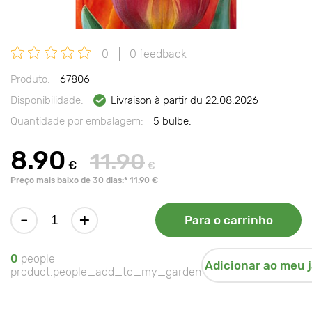
0
0 feedback
Produto:
67806
Disponibilidade:
Livraison à partir du 22.08.2026
Quantidade por embalagem:
5 bulbe.
8.90
11.90
€
€
Preço mais baixo de 30 dias:* 11.90 €
-
+
Para o carrinho
0
people
Adicionar ao meu 
product.people_add_to_my_garden