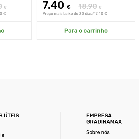
7.40
0
18.90
€
€
€
90 €
Preço mais baixo de 30 dias:* 7.40 €
ho
Para o carrinho
 ÚTEIS
EMPRESA
GRADINAMAX
Sobre nós
ia