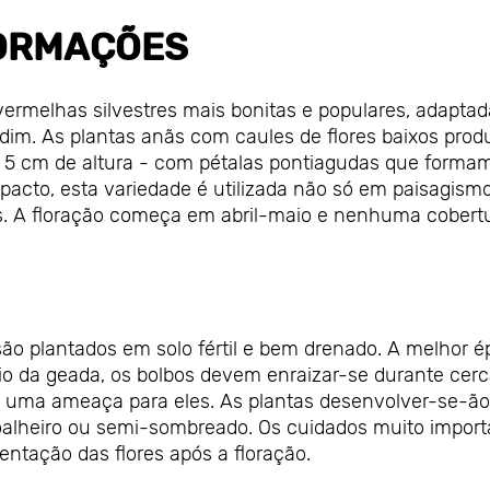
ORMAÇÕES
ermelhas silvestres mais bonitas e populares, adaptad
ardim. As plantas anãs com caules de flores baixos pro
té 5 cm de altura - com pétalas pontiagudas que form
acto, esta variedade é utilizada não só em paisagism
 A floração começa em abril-maio e nenhuma cobert
são plantados em solo fértil e bem drenado. A melhor 
o da geada, os bolbos devem enraizar-se durante cerc
r uma ameaça para eles. As plantas desenvolver-se-ão
soalheiro ou semi-sombreado. Os cuidados muito impor
mentação das flores após a floração.