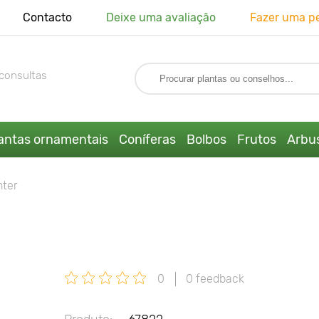
Contacto
Deixe uma avaliação
Fazer uma p
consultas
antas ornamentais
Coníferas
Bolbos
Frutos
Arbus
nter
0
0 feedback