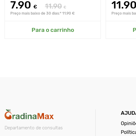
7.90
11.9
11.90
€
€
Preço mais baixo de 30 dias:* 11.90 €
Preço mais bai
Para o carrinho
P
AJUD
Opiniõ
Departamento de consultas
Políti