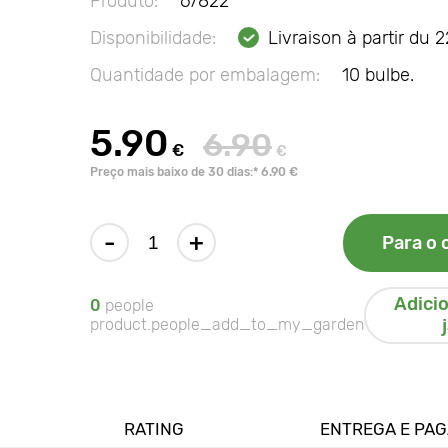
Produto:
67822
Disponibilidade:
Livraison à partir du 
Quantidade por embalagem:
10 bulbe.
5.90
6.90
€
€
Preço mais baixo de 30 dias:* 6.90 €
-
+
Para o 
Adici
0
people
product.people_add_to_my_garden
RATING
ENTREGA E PA