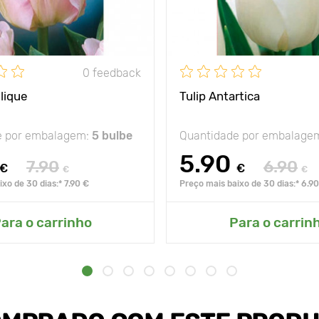
0 feedback
lique
Tulip Antartica
e por embalagem:
5 bulbe
Quantidade por embalage
5.90
7.90
6.90
€
€
€
€
xo de 30 dias:* 7.90 €
Preço mais baixo de 30 dias:* 6.9
ara o carrinho
Para o carrin