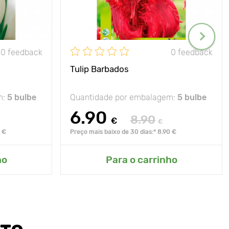
0 feedback
0 feedback
Tulip Barbados
m:
5 bulbe
Quantidade por embalagem:
5 bulbe
6.90
8.90
€
€
0 €
Preço mais baixo de 30 dias:* 8.90 €
ho
Para o carrinho