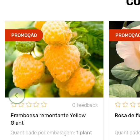
CO
PROMOÇÃO
PROMOÇÃ
0 feedback
Framboesa remontante Yellow
Rosa de f
Giant
Quantidade por embalagem:
1 plant
Quantidad