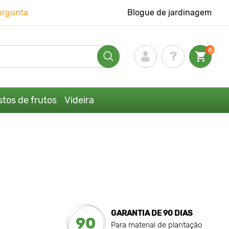
ergunta
Blogue de jardinagem
0
tos de frutos
Videira
GARANTIA DE 90 DIAS
90
Para material de plantação