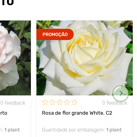
UTO
PROMOÇÃO
0 feedback
0 feedback
rto
Rosa de flor grande White, C2
m:
1 plant
Quantidade por embalagem:
1 plant