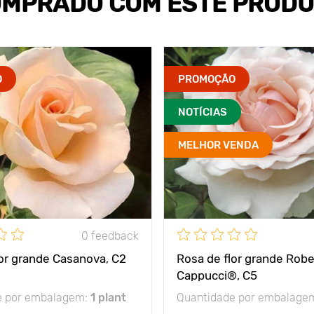
MPRADO COM ESTE PROD
O
PROMOÇÃO
NOTÍCIAS
MELHOR VENDA
0 feedback
lor grande Casanova, C2
Rosa de flor grande Robe
Cappucci®, C5
e por embalagem:
1 plant
Quantidade por embalage