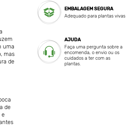
EMBALAGEM SEGURA
Adequado para plantas vivas
a
duzem
AJUDA
am uma
Faça uma pergunta sobre a
encomenda, o envio ou os
o, mas
cuidados a ter com as
ura de
plantas.
época
a de
 e
tantes