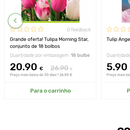
0 feedback
Grande oferta! Tulipa Morning Star,
Tulip Ange
conjunto de 18 bolbos
Quantidade por embalagem:
18 bulbe
Quantidad
20.90
5.90
26.90
€
€
Preço mais baixo de 30 dias:* 26.90 €
Preço mais bai
Para o carrinho
P