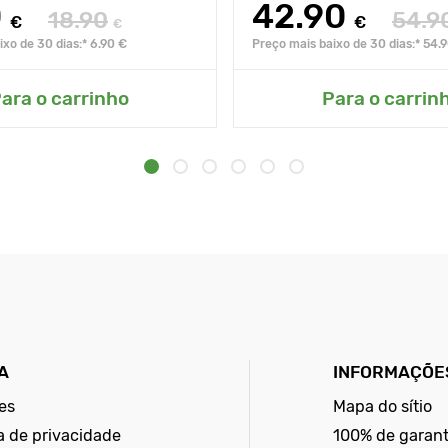
0
42.90
18.90
54.9
€
€
€
xo de 30 dias:* 6.90 €
Preço mais baixo de 30 dias:* 54.
ara o carrinho
Para o carrin
A
INFORMAÇÕES
es
Mapa do sítio
ca de privacidade
100% de garant