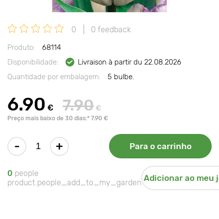
0
0 feedback
Produto:
68114
Disponibilidade:
Livraison à partir du 22.08.2026
Quantidade por embalagem:
5 bulbe.
6.90
7.90
€
€
Preço mais baixo de 30 dias:* 7.90 €
-
+
Para o carrinho
0
people
Adicionar ao meu 
product.people_add_to_my_garden