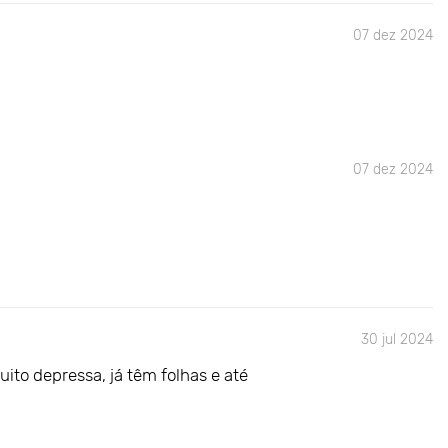
07 dez 2024
07 dez 2024
30 jul 2024
ito depressa, já têm folhas e até