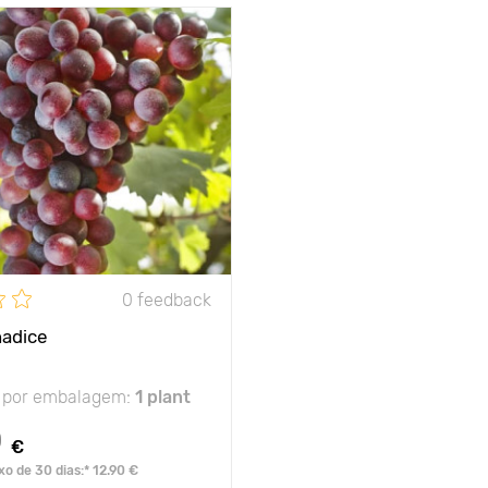
Bagas sem sementes
com elevado teor de
açúcar
100 - 150 cm
lugar solarengo
u gel
- 22°C
0 feedback
nadice
 por embalagem:
1 plant
0
€
xo de 30 dias:* 12.90 €