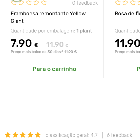
0 feedback
Framboesa remontante Yellow
Rosa de f
Giant
Quantidade por embalagem:
1 plant
Quantidad
7.90
11.9
11.90
€
€
Preço mais baixo de 30 dias:* 11.90 €
Preço mais bai
Para o carrinho
P
classificação geral: 4.7
6 feedback