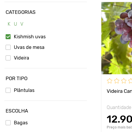
CATEGORIAS
Avantages
K
U
V
Espacement
Kishmish uvas
Position
Uvas de mesa
Videira
Résistance a
POR TIPO
Plântulas
Videira Ca
Quantidade
ESCOLHA
12.9
Bagas
Preço mais bai