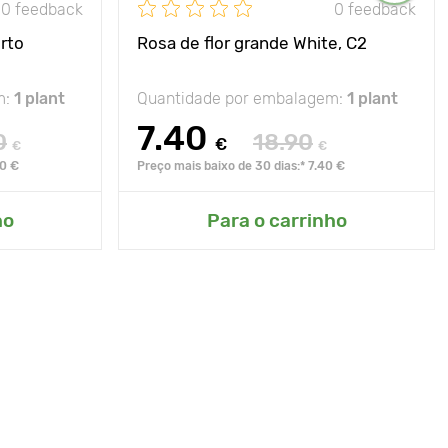
0 feedback
0 feedback
rto
Rosa de flor grande White, C2
m:
1 plant
Quantidade por embalagem:
1 plant
7.40
0
18.90
€
€
€
90 €
Preço mais baixo de 30 dias:* 7.40 €
ho
Para o carrinho