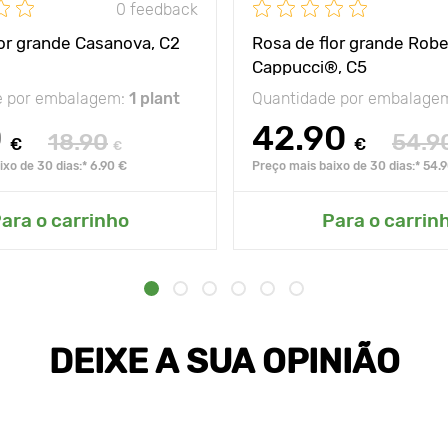
0 feedback
lor grande Casanova, C2
Rosa de flor grande Robe
Cappucci®, C5
e por embalagem:
1 plant
Quantidade por embalage
0
42.90
18.90
54.9
€
€
€
xo de 30 dias:* 6.90 €
Preço mais baixo de 30 dias:* 54.
ara o carrinho
Para o carrin
DEIXE A SUA OPINIÃO