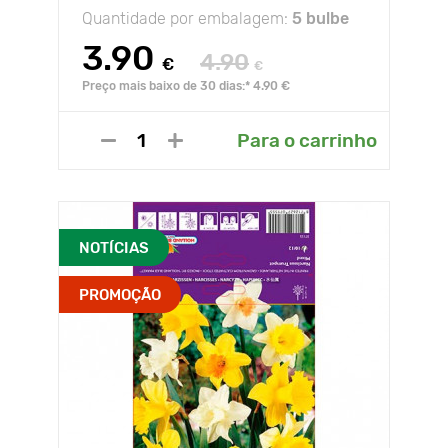
Quantidade por embalagem:
5 bulbe
3.90
4.90
€
€
Preço mais baixo de 30 dias:* 4.90 €
Para o carrinho
NOTÍCIAS
PROMOÇÃO