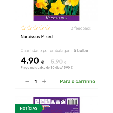
0 feedback
Narcissus Mixed
Quantidade por embalagem:
5 bulbe
4.90
5.90
€
€
Preço mais baixo de 30 dias:* 5.90 €
Para o carrinho
NOTÍCIAS