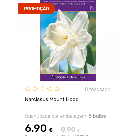
PROMOÇÃO
0 feedback
Narcissus Mount Hood
Quantidade por embalagem:
5 bulbe
6.90
8.90
€
€